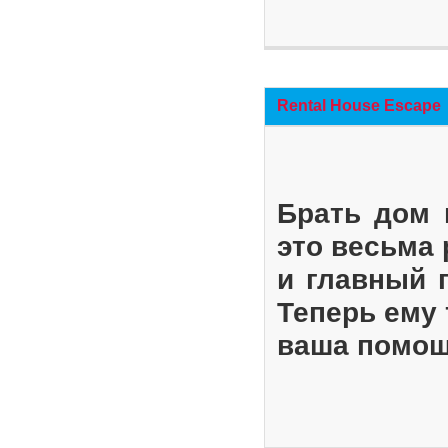
Rental House Escape
Брать дом 
это весьма
и главный 
Теперь ему 
ваша помощ