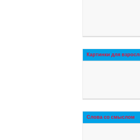
Картинки для взросл
Слова со смыслом