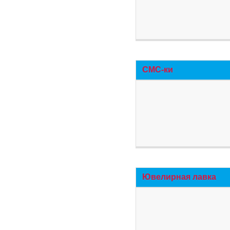
СМС-ки
Ювелирная лавка