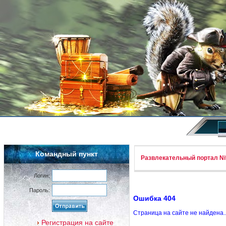
Командный пункт
Развлекательный портал Nif
Логин:
Пароль:
Ошибка 404
Страница на сайте не найдена.
Регистрация на сайте