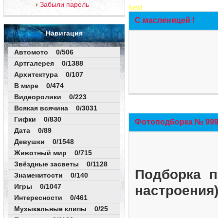
Забыли пароль
New!
С масленицей !
Навигация
Автомото 0/506
Артгалерея 0/1388
Архитектура 0/107
В мире 0/474
Видеоролики 0/223
Всякая всячина 0/3031
Гифки 0/830
Фотоподборка № 999 
Дата 0/89
Девушки 0/1548
Животный мир 0/715
Звёздные засветы 0/1128
Подборка п
Знаменитости 0/140
Игры 0/1047
настроения
Интересности 0/461
Музыкальные клипы 0/25