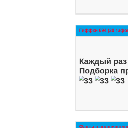
Гиффки 694 (30 гифо
Каждый раз 
Подборка п
Факты о солнечном 