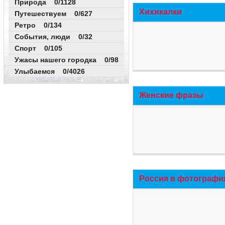
Природа 0/1128
Хихикалки
Путешествуем 0/627
Ретро 0/134
События, люди 0/32
Спорт 0/105
Ужасы нашего городка 0/98
Улыбаемся 0/4026
Женские фразы
Россия в фотографи