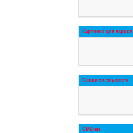
Картинки для взросл
Слова со смыслом
СМС-ки