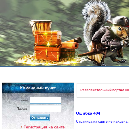
Командный пункт
Развлекательный портал Nif
Логин:
Пароль:
Ошибка 404
Страница на сайте не найдена.
Регистрация на сайте