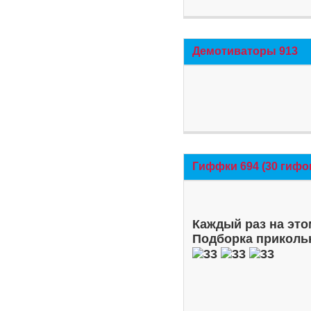
Демотиваторы 913
Гиффки 694 (30 гифо
Каждый раз на это
Подборка приколь