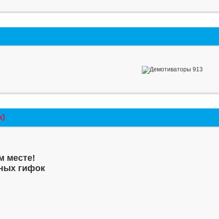
к)
м месте!
ных гифок