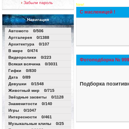
Забыли пароль
New!
С масленицей !
Навигация
Автомото 0/506
Артгалерея 0/1388
Архитектура 0/107
В мире 0/474
Видеоролики 0/223
Фотоподборка № 999 
Всякая всячина 0/3031
Гифки 0/830
Дата 0/89
Подборка позитивн
Девушки 0/1548
Животный мир 0/715
Звёздные засветы 0/1128
Знаменитости 0/140
Игры 0/1047
Интересности 0/461
Музыкальные клипы 0/25