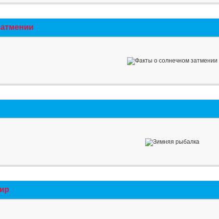
затмении
мир