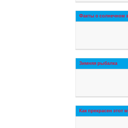
Факты о солнечном 
Зимняя рыбалка
Как прекрасен этот 