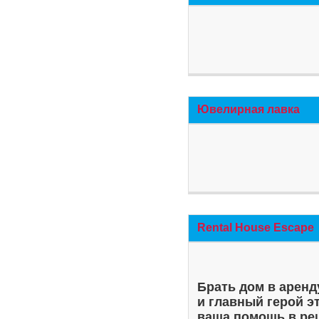
Ювелирная лавка
Rental House Escape
Брать дом в аренд
и главный герой э
ваша помощь в ре