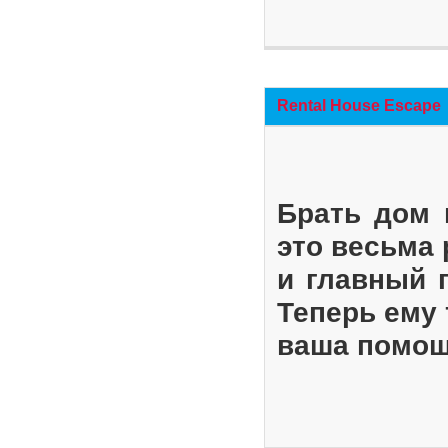
Rental House Escape
Брать дом 
это весьма
и главный 
Теперь ему 
ваша помощ