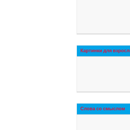
Картинки для взросл
Слова со смыслом