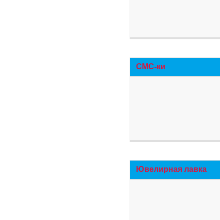
СМС-ки
Ювелирная лавка