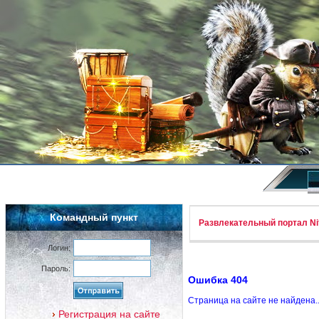
Командный пункт
Развлекательный портал Nif
Логин:
Пароль:
Ошибка 404
Страница на сайте не найдена.
Регистрация на сайте