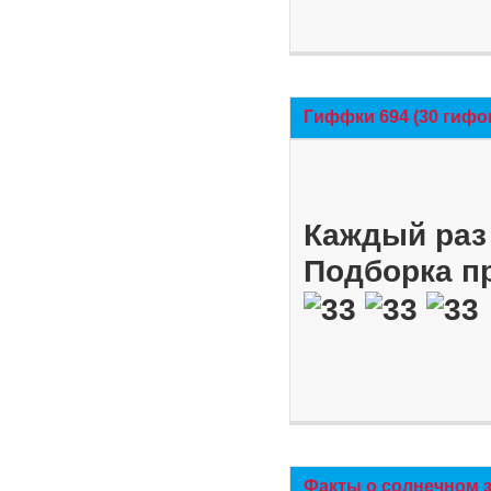
Гиффки 694 (30 гифо
Каждый раз 
Подборка п
Факты о солнечном 