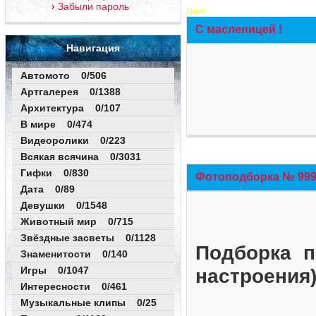
Забыли пароль
New!
С масленицей !
Навигация
Автомото 0/506
Артгалерея 0/1388
Архитектура 0/107
В мире 0/474
Видеоролики 0/223
Всякая всячина 0/3031
Гифки 0/830
Фотоподборка № 999 
Дата 0/89
Девушки 0/1548
Животный мир 0/715
Звёздные засветы 0/1128
Подборка п
Знаменитости 0/140
Игры 0/1047
настроения
Интересности 0/461
Музыкальные клипы 0/25