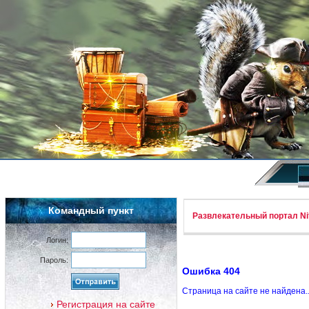
Командный пункт
Развлекательный портал Nif
Логин:
Пароль:
Ошибка 404
Страница на сайте не найдена.
Регистрация на сайте