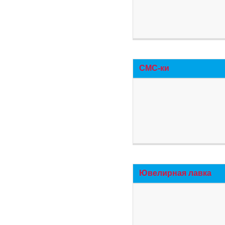
СМС-ки
Ювелирная лавка