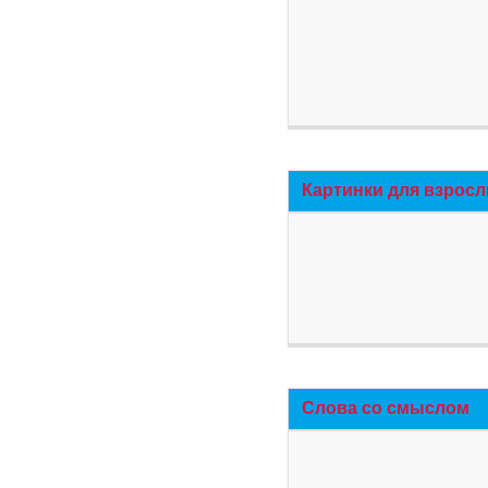
Картинки для взросл
Слова со смыслом