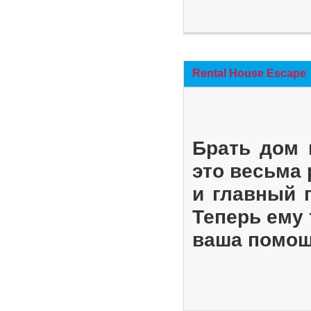
Rental House Escape
Брать дом 
это весьма
и главный 
Теперь ему 
ваша помощ