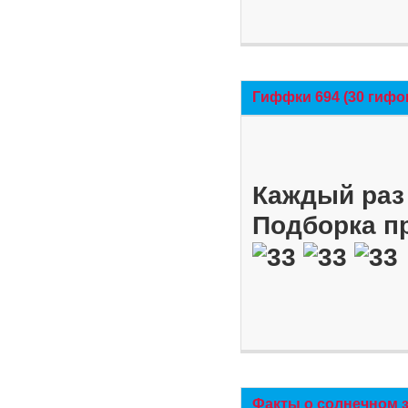
Гиффки 694 (30 гифо
Каждый раз 
Подборка п
Факты о солнечном 