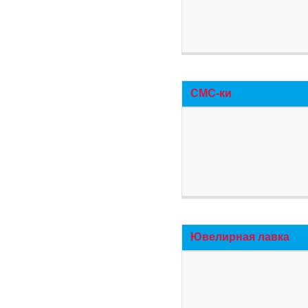
СМС-ки
Ювелирная лавка