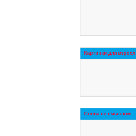
Картинки для взросл
Слова со смыслом