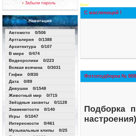
Забыли пароль
New!
С масленицей !
Навигация
Автомото 0/506
Артгалерея 0/1388
Архитектура 0/107
В мире 0/474
Видеоролики 0/223
Всякая всячина 0/3031
Гифки 0/830
Фотоподборка № 999 
Дата 0/89
Девушки 0/1548
Животный мир 0/715
Звёздные засветы 0/1128
Подборка п
Знаменитости 0/140
Игры 0/1047
настроения
Интересности 0/461
Музыкальные клипы 0/25