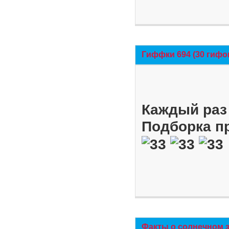
Гиффки 694 (30 гифо
Каждый раз 
Подборка п
Факты о солнечном 