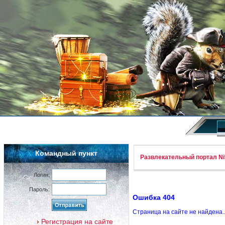
Командный пункт
Развлекательный портал Nif
Логин:
Пароль:
Ошибка 404
Страница на сайте не найдена.
Регистрация на сайте