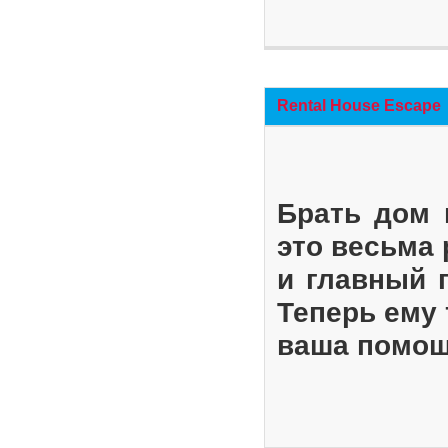
Rental House Escape
Брать дом 
это весьма
и главный 
Теперь ему 
ваша помощ