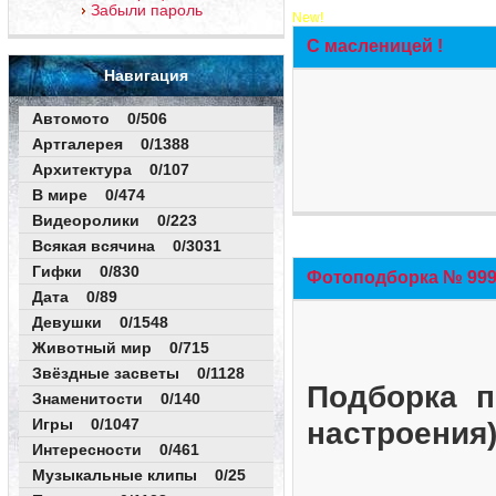
Забыли пароль
New!
С масленицей !
Навигация
Автомото 0/506
Артгалерея 0/1388
Архитектура 0/107
В мире 0/474
Видеоролики 0/223
Всякая всячина 0/3031
Гифки 0/830
Фотоподборка № 999 
Дата 0/89
Девушки 0/1548
Животный мир 0/715
Звёздные засветы 0/1128
Подборка п
Знаменитости 0/140
Игры 0/1047
настроения
Интересности 0/461
Музыкальные клипы 0/25