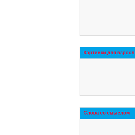
Картинки для взросл
Слова со смыслом