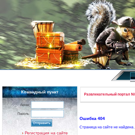
Командный пункт
Развлекательный портал Nif
Логин:
Пароль:
Ошибка 404
Страница на сайте не найдена.
Регистрация на сайте