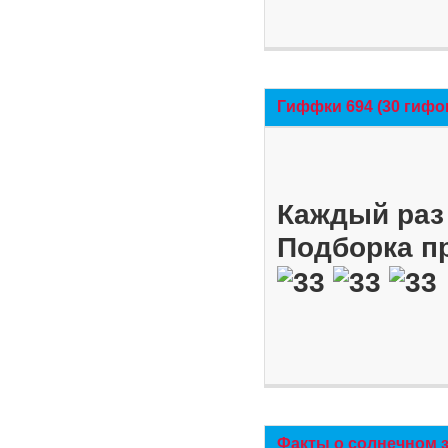
Гиффки 694 (30 гифо
Каждый раз 
Подборка п
Факты о солнечном 