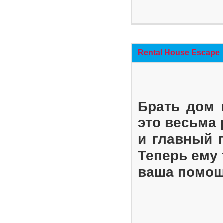
Rental House Escape
Брать дом 
это весьма
и главный 
Теперь ему 
ваша помощ