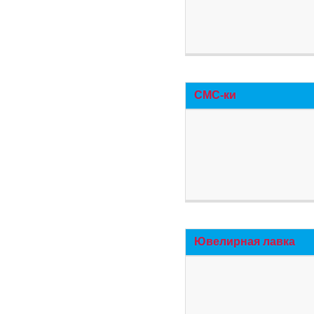
СМС-ки
Ювелирная лавка