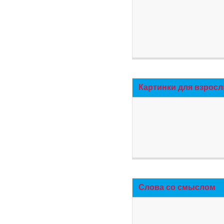
Картинки для взросл
Слова со смыслом