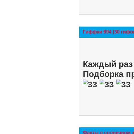
Гиффки 694 (30 гифо
Каждый раз 
Подборка п
Факты о солнечном 