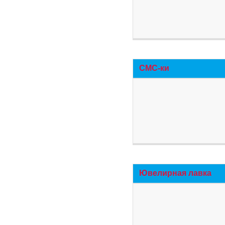
СМС-ки
Ювелирная лавка