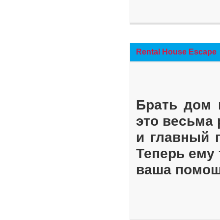
Rental House Escape
Брать дом 
это весьма
и главный 
Теперь ему 
ваша помощ