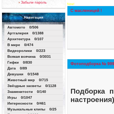
Забыли пароль
New!
С масленицей !
Навигация
Автомото 0/506
Артгалерея 0/1388
Архитектура 0/107
В мире 0/474
Видеоролики 0/223
Всякая всячина 0/3031
Гифки 0/830
Фотоподборка № 999 
Дата 0/89
Девушки 0/1548
Животный мир 0/715
Звёздные засветы 0/1128
Подборка п
Знаменитости 0/140
Игры 0/1047
настроения
Интересности 0/461
Музыкальные клипы 0/25