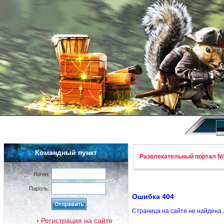
Командный пункт
Развлекательный портал Nif
Логин:
Пароль:
Ошибка 404
Страница на сайте не найдена.
Регистрация на сайте