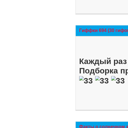
Гиффки 694 (30 гифо
Каждый раз 
Подборка п
Факты о солнечном 