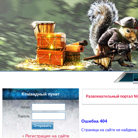
Командный пункт
Развлекательный портал Nif
Логин:
Пароль:
Ошибка 404
Страница на сайте не найдена.
Регистрация на сайте