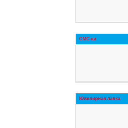
СМС-ки
Ювелирная лавка