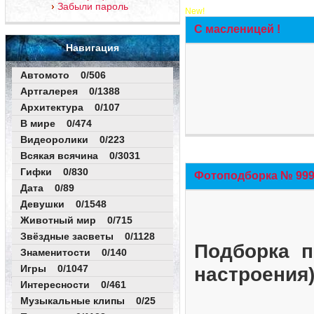
Забыли пароль
New!
С масленицей !
Навигация
Автомото 0/506
Артгалерея 0/1388
Архитектура 0/107
В мире 0/474
Видеоролики 0/223
Всякая всячина 0/3031
Гифки 0/830
Фотоподборка № 999 
Дата 0/89
Девушки 0/1548
Животный мир 0/715
Звёздные засветы 0/1128
Подборка п
Знаменитости 0/140
Игры 0/1047
настроения
Интересности 0/461
Музыкальные клипы 0/25