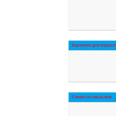
Картинки для взросл
Слова со смыслом