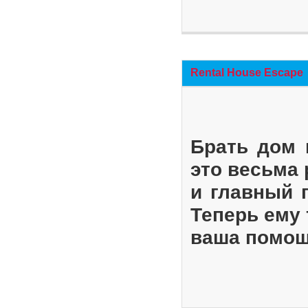
Rental House Escape
Брать дом 
это весьма
и главный 
Теперь ему 
ваша помощ