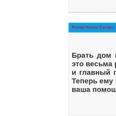
Rental House Escape
Брать дом 
это весьма
и главный 
Теперь ему 
ваша помощ