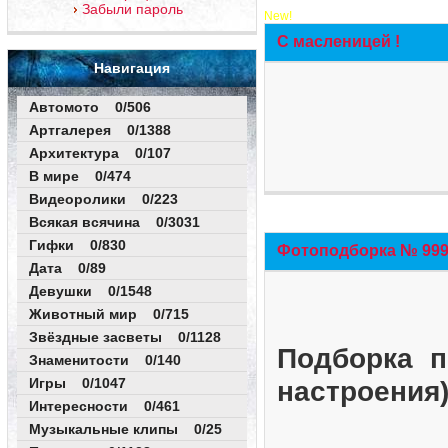
Забыли пароль
New!
С масленицей !
Навигация
Автомото 0/506
Артгалерея 0/1388
Архитектура 0/107
В мире 0/474
Видеоролики 0/223
Всякая всячина 0/3031
Гифки 0/830
Фотоподборка № 999 
Дата 0/89
Девушки 0/1548
Животный мир 0/715
Звёздные засветы 0/1128
Подборка п
Знаменитости 0/140
Игры 0/1047
настроения
Интересности 0/461
Музыкальные клипы 0/25