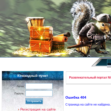
Командный пункт
Развлекательный портал Nif
Логин:
Пароль:
Ошибка 404
Страница на сайте не найдена.
Регистрация на сайте