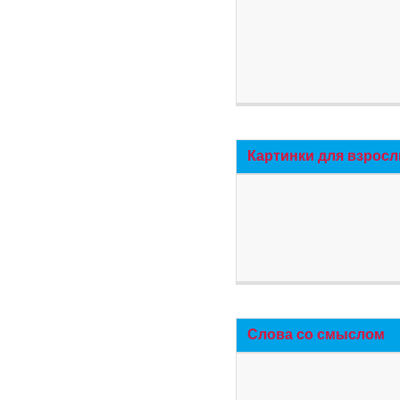
Картинки для взросл
Слова со смыслом