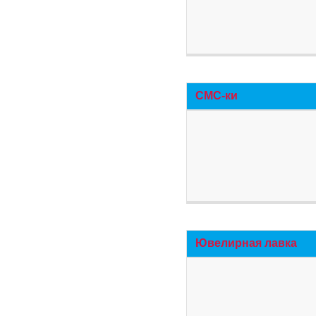
СМС-ки
Ювелирная лавка