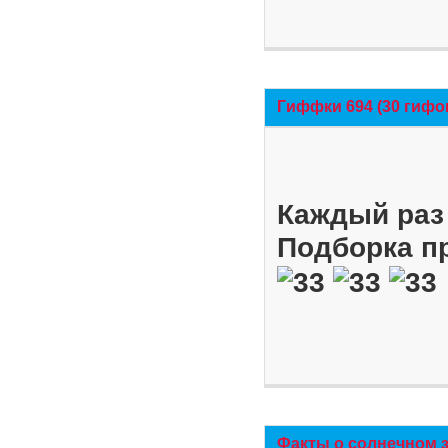
Гиффки 694 (30 гифо
Каждый раз 
Подборка п
Факты о солнечном 