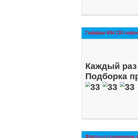
Гиффки 694 (30 гифо
Каждый раз 
Подборка п
Факты о солнечном 