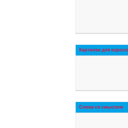
Картинки для взросл
Слова со смыслом