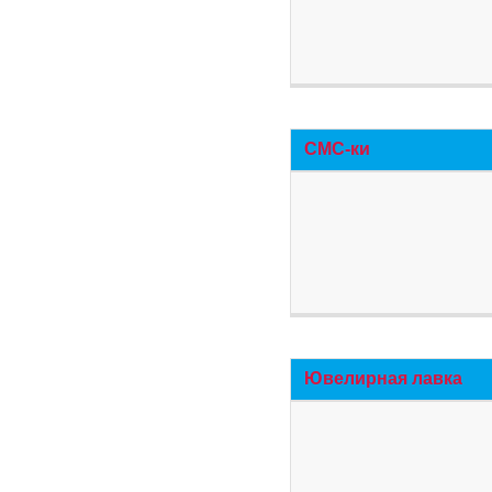
СМС-ки
Ювелирная лавка