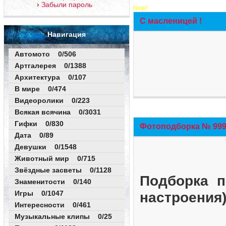
Забыли пароль
New!
С масленицей !
Навигация
Автомото 0/506
Артгалерея 0/1388
Архитектура 0/107
В мире 0/474
Видеоролики 0/223
Всякая всячина 0/3031
Гифки 0/830
Фотоподборка № 999 
Дата 0/89
Девушки 0/1548
Животный мир 0/715
Звёздные засветы 0/1128
Подборка п
Знаменитости 0/140
Игры 0/1047
настроения
Интересности 0/461
Музыкальные клипы 0/25