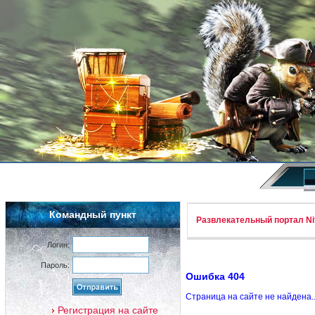
Командный пункт
Развлекательный портал Nif
Логин:
Пароль:
Ошибка 404
Страница на сайте не найдена.
Регистрация на сайте