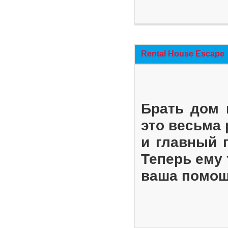
Rental House Escape
Брать дом 
это весьма
и главный 
Теперь ему 
ваша помощ