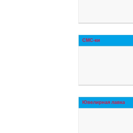
СМС-ки
Ювелирная лавка