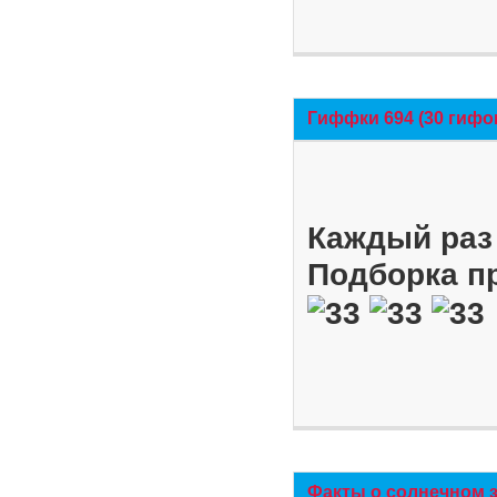
Гиффки 694 (30 гифо
Каждый раз 
Подборка п
Факты о солнечном 