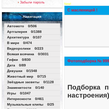
Забыли пароль
New!
С масленицей !
Навигация
Автомото 0/506
Артгалерея 0/1388
Архитектура 0/107
В мире 0/474
Видеоролики 0/223
Всякая всячина 0/3031
Гифки 0/830
Фотоподборка № 999 
Дата 0/89
Девушки 0/1548
Животный мир 0/715
Звёздные засветы 0/1128
Подборка п
Знаменитости 0/140
Игры 0/1047
настроения
Интересности 0/461
Музыкальные клипы 0/25