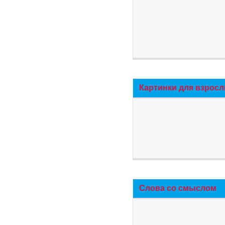
Картинки для взросл
Слова со смыслом