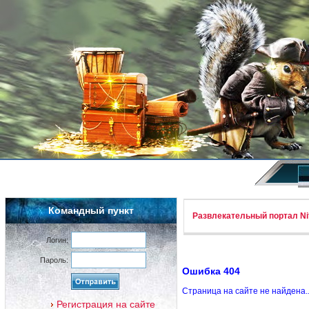
Командный пункт
Развлекательный портал Nif
Логин:
Пароль:
Ошибка 404
Страница на сайте не найдена.
Регистрация на сайте