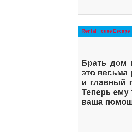
Rental House Escape
Брать дом 
это весьма
и главный 
Теперь ему 
ваша помощ