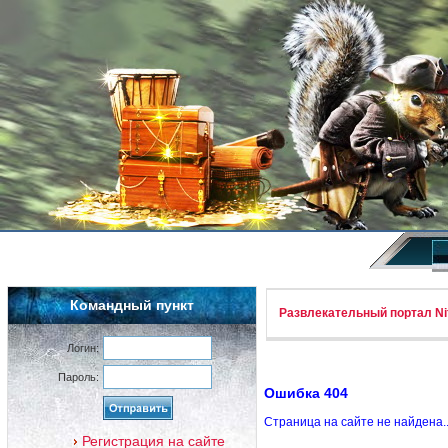
Командный пункт
Развлекательный портал Nif
Логин:
Пароль:
Ошибка 404
Страница на сайте не найдена.
Регистрация на сайте