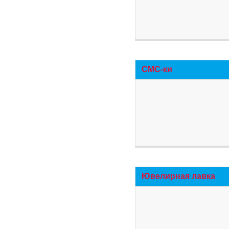
СМС-ки
Ювелирная лавка