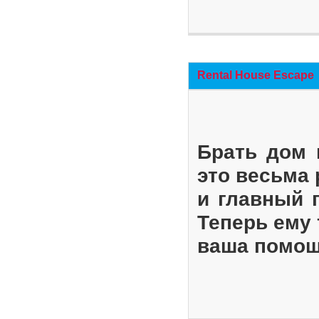
Rental House Escape
Брать дом 
это весьма
и главный 
Теперь ему 
ваша помощ