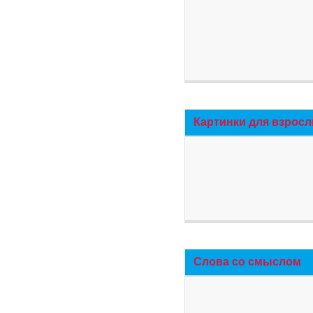
Картинки для взросл
Слова со смыслом