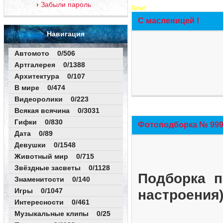
Забыли пароль
New!
С масленицей !
Навигация
Автомото 0/506
Артгалерея 0/1388
Архитектура 0/107
В мире 0/474
Видеоролики 0/223
Всякая всячина 0/3031
Гифки 0/830
Фотоподборка № 999 
Дата 0/89
Девушки 0/1548
Животный мир 0/715
Звёздные засветы 0/1128
Подборка п
Знаменитости 0/140
Игры 0/1047
настроения
Интересности 0/461
Музыкальные клипы 0/25