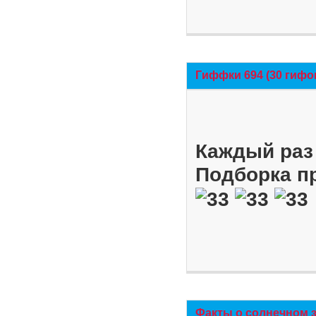
Гиффки 694 (30 гифо
Каждый раз 
Подборка п
Факты о солнечном 