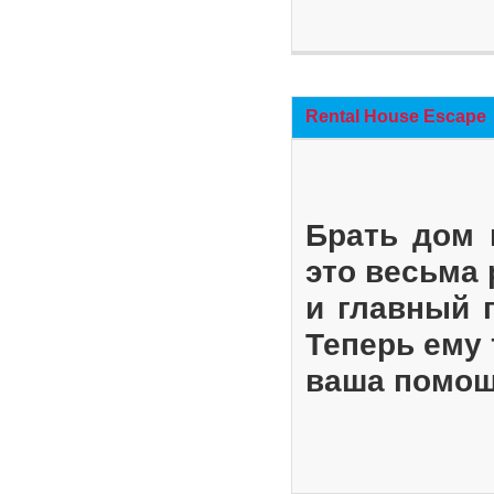
Rental House Escape
Брать дом 
это весьма
и главный 
Теперь ему 
ваша помощ