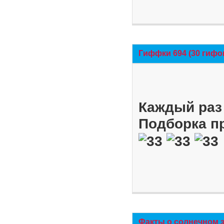
Гиффки 694 (30 гифо
Каждый раз 
Подборка п
Факты о солнечном 