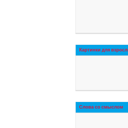
Картинки для взросл
Слова со смыслом