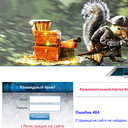
Командный пункт
Развлекательный портал Nif
Логин:
Пароль:
Ошибка 404
Страница на сайте не найдена.
Регистрация на сайте