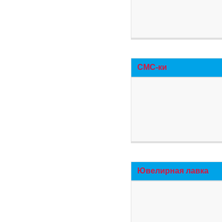
СМС-ки
Ювелирная лавка