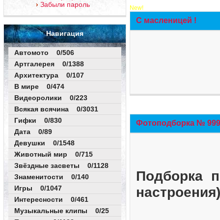
Забыли пароль
New!
С масленицей !
Навигация
Автомото 0/506
Артгалерея 0/1388
Архитектура 0/107
В мире 0/474
Видеоролики 0/223
Всякая всячина 0/3031
Гифки 0/830
Фотоподборка № 999 
Дата 0/89
Девушки 0/1548
Животный мир 0/715
Звёздные засветы 0/1128
Подборка п
Знаменитости 0/140
Игры 0/1047
настроения
Интересности 0/461
Музыкальные клипы 0/25