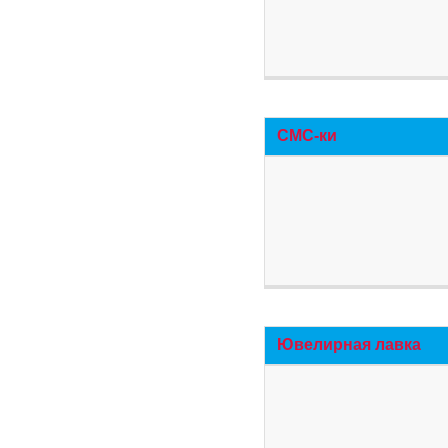
СМС-ки
Ювелирная лавка