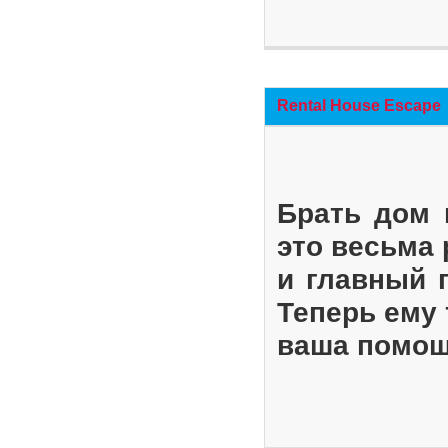
Rental House Escape
Брать дом 
это весьма
и главный 
Теперь ему 
ваша помощ