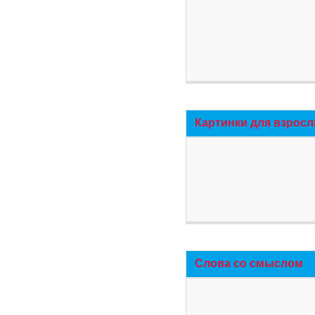
Картинки для взросл
Слова со смыслом