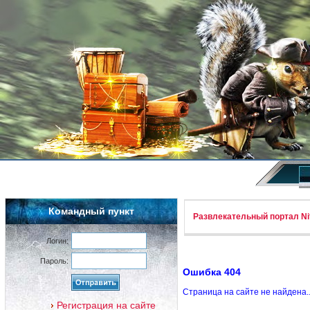
Командный пункт
Развлекательный портал Nif
Логин:
Пароль:
Ошибка 404
Страница на сайте не найдена.
Регистрация на сайте