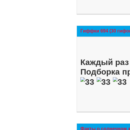
Гиффки 694 (30 гифо
Каждый раз 
Подборка п
Факты о солнечном 