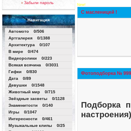
Забыли пароль
New!
С масленицей !
Навигация
Автомото 0/506
Артгалерея 0/1388
Архитектура 0/107
В мире 0/474
Видеоролики 0/223
Всякая всячина 0/3031
Гифки 0/830
Фотоподборка № 999 
Дата 0/89
Девушки 0/1548
Животный мир 0/715
Звёздные засветы 0/1128
Подборка п
Знаменитости 0/140
Игры 0/1047
настроения
Интересности 0/461
Музыкальные клипы 0/25