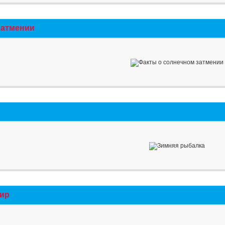
затмении
мир