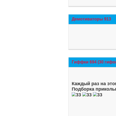
Демотиваторы 913
Гиффки 694 (30 гифо
Каждый раз на это
Подборка приколь