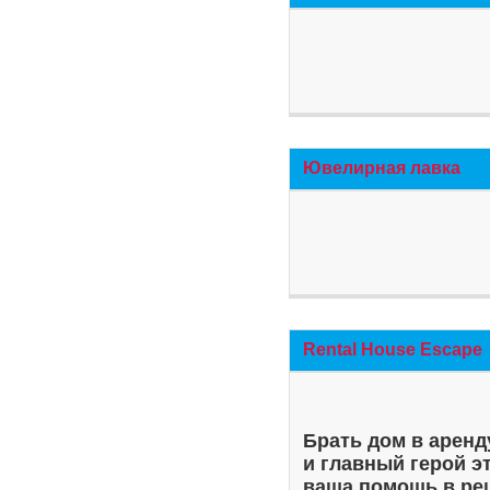
Ювелирная лавка
Rental House Escape
Брать дом в аренд
и главный герой э
ваша помощь в ре