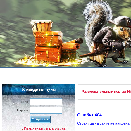
Командный пункт
Развлекательный портал Nif
Логин:
Пароль:
Ошибка 404
Страница на сайте не найдена.
Регистрация на сайте