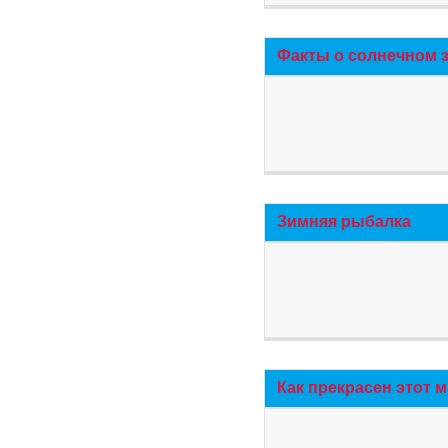
Факты о солнечном 
Зимняя рыбалка
Как прекрасен этот 