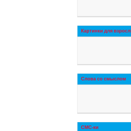
Картинки для взросл
Слова со смыслом
СМС-ки