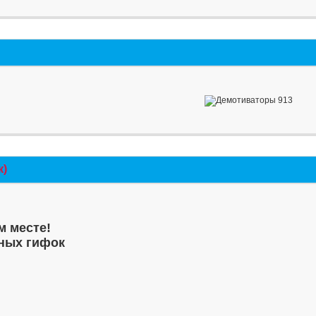
к)
м месте!
ных гифок