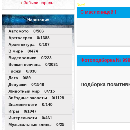
Забыли пароль
New!
С масленицей !
Навигация
Автомото 0/506
Артгалерея 0/1388
Архитектура 0/107
В мире 0/474
Видеоролики 0/223
Фотоподборка № 999 
Всякая всячина 0/3031
Гифки 0/830
Дата 0/89
Подборка позитивн
Девушки 0/1548
Животный мир 0/715
Звёздные засветы 0/1128
Знаменитости 0/140
Игры 0/1047
Интересности 0/461
Музыкальные клипы 0/25