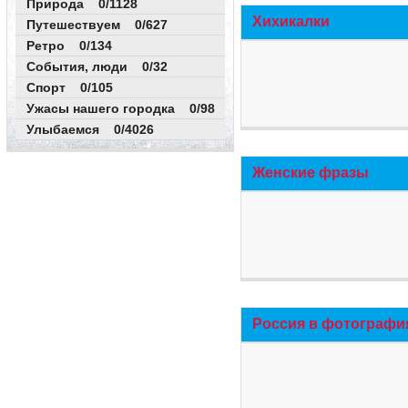
Природа 0/1128
Хихикалки
Путешествуем 0/627
Ретро 0/134
События, люди 0/32
Спорт 0/105
Ужасы нашего городка 0/98
Улыбаемся 0/4026
Женские фразы
Россия в фотографи