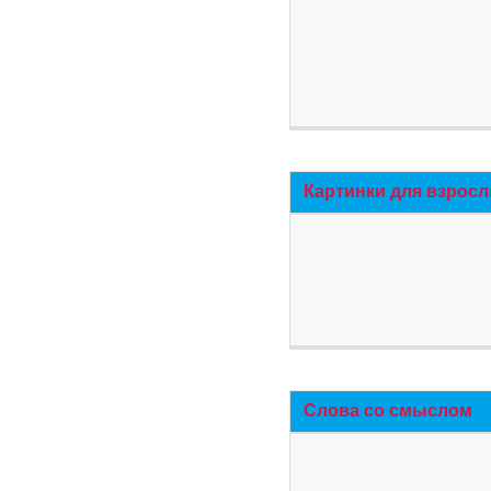
Картинки для взросл
Слова со смыслом