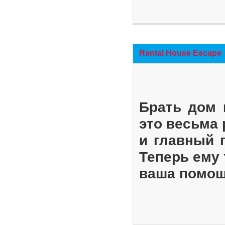
Rental House Escape
Брать дом 
это весьма
и главный 
Теперь ему 
ваша помощ