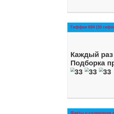
Гиффки 694 (30 гифо
Каждый раз 
Подборка п
Факты о солнечном 