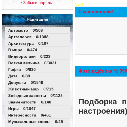
Забыли пароль
New!
С масленицей !
Навигация
Автомото 0/506
Артгалерея 0/1388
Архитектура 0/107
В мире 0/474
Видеоролики 0/223
Всякая всячина 0/3031
Гифки 0/830
Фотоподборка № 999 
Дата 0/89
Девушки 0/1548
Животный мир 0/715
Звёздные засветы 0/1128
Подборка п
Знаменитости 0/140
Игры 0/1047
настроения
Интересности 0/461
Музыкальные клипы 0/25