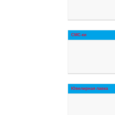
СМС-ки
Ювелирная лавка