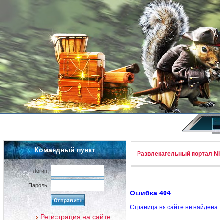
Командный пункт
Развлекательный портал Nif
Логин:
Пароль:
Ошибка 404
Страница на сайте не найдена.
Регистрация на сайте