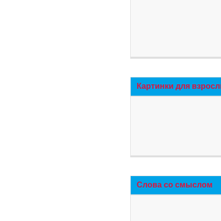
Картинки для взросл
Слова со смыслом