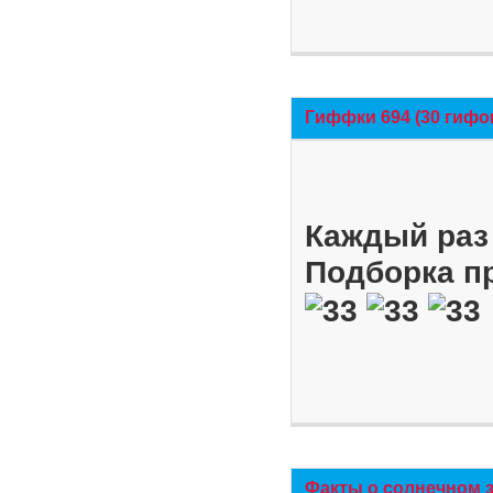
Гиффки 694 (30 гифо
Каждый раз 
Подборка п
Факты о солнечном 