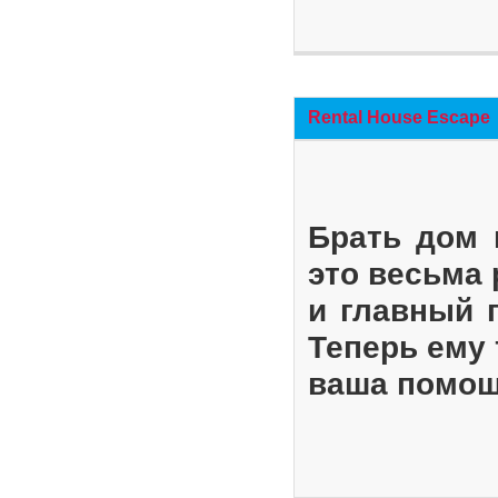
Rental House Escape
Брать дом 
это весьма
и главный 
Теперь ему 
ваша помощ