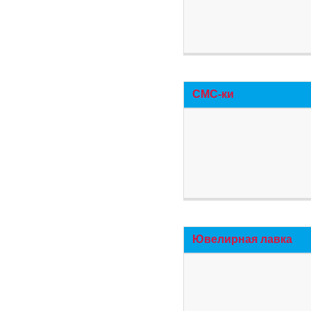
СМС-ки
Ювелирная лавка