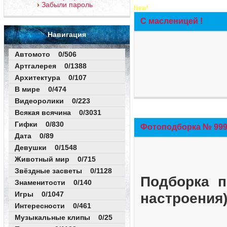
Забыли пароль
New!
С масленицей !
Навигация
Автомото 0/506
Артгалерея 0/1388
Архитектура 0/107
В мире 0/474
Видеоролики 0/223
Всякая всячина 0/3031
Гифки 0/830
Фотоподборка № 999 
Дата 0/89
Девушки 0/1548
Животный мир 0/715
Звёздные засветы 0/1128
Подборка п
Знаменитости 0/140
Игры 0/1047
настроения
Интересности 0/461
Музыкальные клипы 0/25