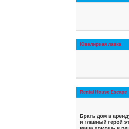
Ювелирная лавка
Rental House Escape
Брать дом в аренд
и главный герой э
ваша помощь в ре