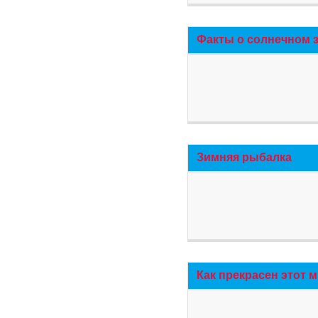
Факты о солнечном 
Зимняя рыбалка
Как прекрасен этот 