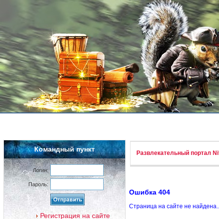
Командный пункт
Развлекательный портал Nif
Логин:
Пароль:
Ошибка 404
Страница на сайте не найдена.
Регистрация на сайте