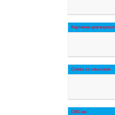
Картинки для взросл
Слова со смыслом
СМС-ки