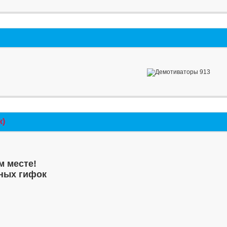
к)
м месте!
ных гифок