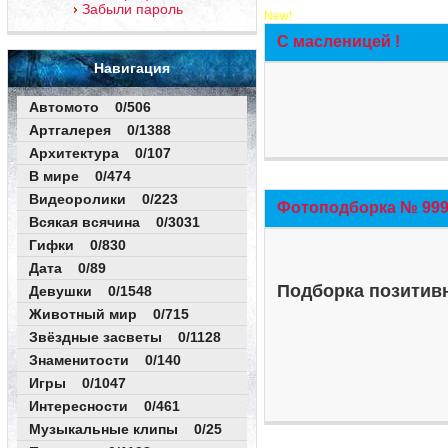
Забыли пароль
New!
С масленицей !
Навигация
Автомото 0/506
Артгалерея 0/1388
Архитектура 0/107
В мире 0/474
Видеоролики 0/223
Фотоподборка № 999 
Всякая всячина 0/3031
Гифки 0/830
Дата 0/89
Подборка позитивн
Девушки 0/1548
Животный мир 0/715
Звёздные засветы 0/1128
Знаменитости 0/140
Игры 0/1047
Интересности 0/461
Музыкальные клипы 0/25