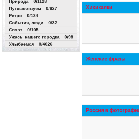
Природа 0/1128
Хихикалки
Путешествуем 0/627
Ретро 0/134
События, люди 0/32
Спорт 0/105
Ужасы нашего городка 0/98
Улыбаемся 0/4026
Женские фразы
Россия в фотографи