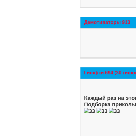
Демотиваторы 913
Гиффки 694 (30 гифо
Каждый раз на это
Подборка приколь