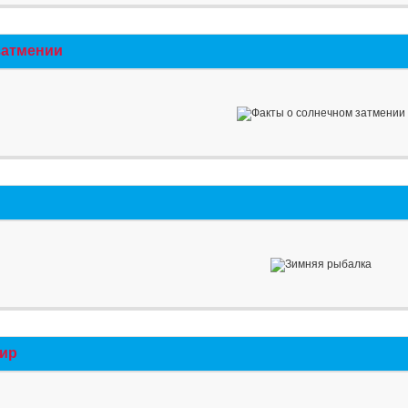
затмении
мир