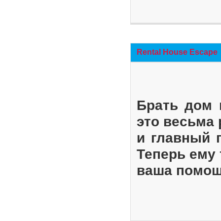
Rental House Escape
Брать дом 
это весьма
и главный 
Теперь ему 
ваша помощ