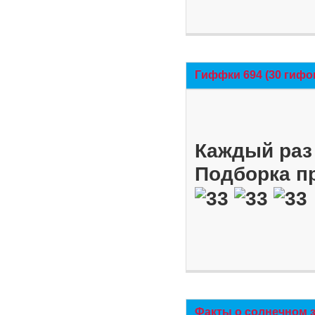
Гиффки 694 (30 гифо
Каждый раз 
Подборка п
Факты о солнечном 