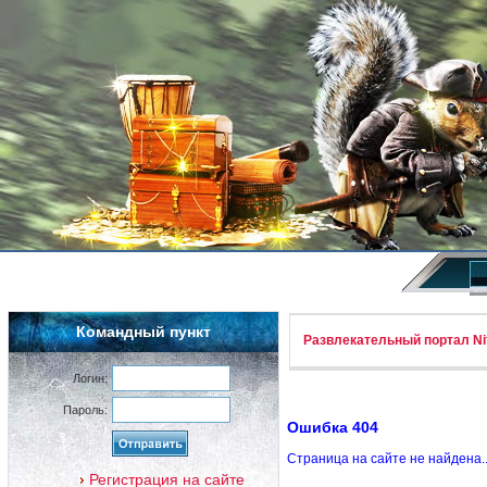
Командный пункт
Развлекательный портал Nif
Логин:
Пароль:
Ошибка 404
Страница на сайте не найдена.
Регистрация на сайте