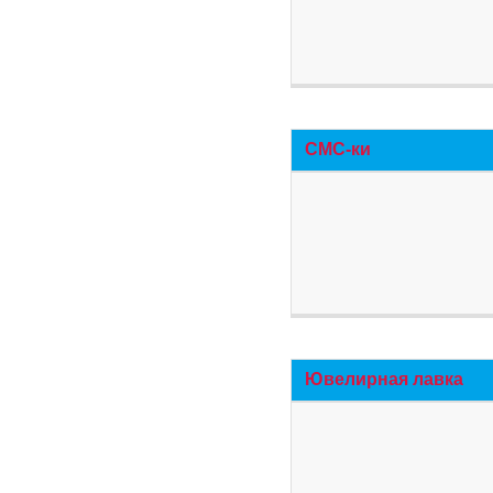
СМС-ки
Ювелирная лавка