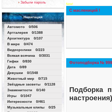
Забыли пароль
New!
С масленицей !
Навигация
Автомото 0/506
Артгалерея 0/1388
Архитектура 0/107
В мире 0/474
Видеоролики 0/223
Всякая всячина 0/3031
Гифки 0/830
Фотоподборка № 999 
Дата 0/89
Девушки 0/1548
Животный мир 0/715
Звёздные засветы 0/1128
Подборка п
Знаменитости 0/140
Игры 0/1047
настроения
Интересности 0/461
Музыкальные клипы 0/25