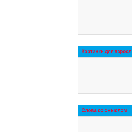
Картинки для взросл
Слова со смыслом