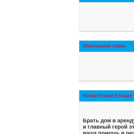
Ювелирная лавка
Rental House Escape
Брать дом в аренд
и главный герой э
ваша помощь в ре