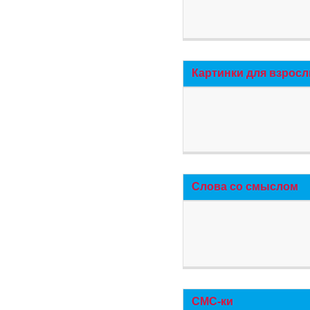
Картинки для взросл
Слова со смыслом
СМС-ки