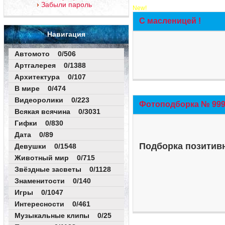
Забыли пароль
New!
С масленицей !
Навигация
Автомото 0/506
Артгалерея 0/1388
Архитектура 0/107
В мире 0/474
Видеоролики 0/223
Фотоподборка № 999 
Всякая всячина 0/3031
Гифки 0/830
Дата 0/89
Подборка позитивн
Девушки 0/1548
Животный мир 0/715
Звёздные засветы 0/1128
Знаменитости 0/140
Игры 0/1047
Интересности 0/461
Музыкальные клипы 0/25