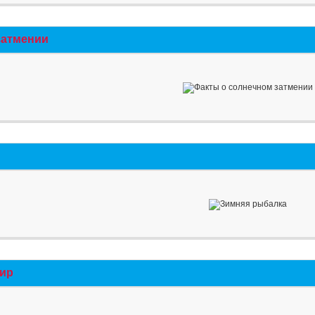
затмении
мир