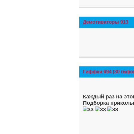
Демотиваторы 913
Гиффки 694 (30 гифо
Каждый раз на это
Подборка приколь