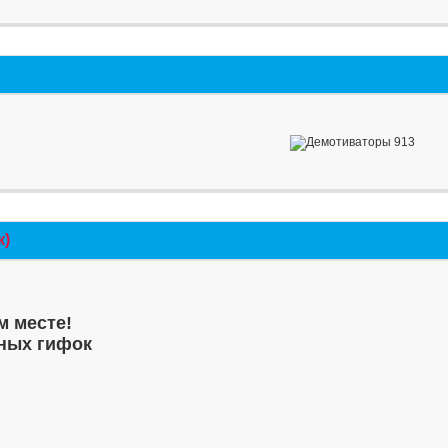
к)
м месте!
ных гифок