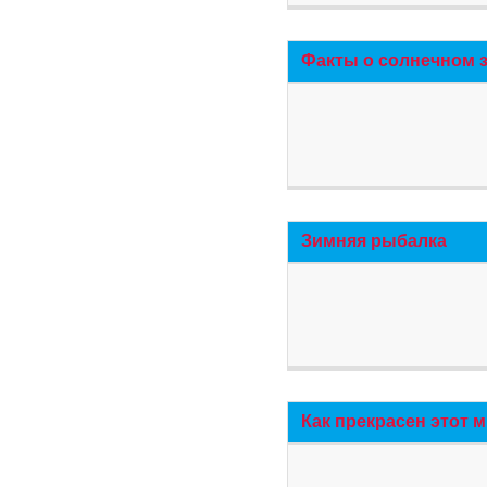
Факты о солнечном 
Зимняя рыбалка
Как прекрасен этот 