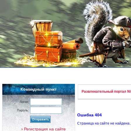
Командный пункт
Развлекательный портал Nif
Логин:
Пароль:
Ошибка 404
Страница на сайте не найдена.
Регистрация на сайте