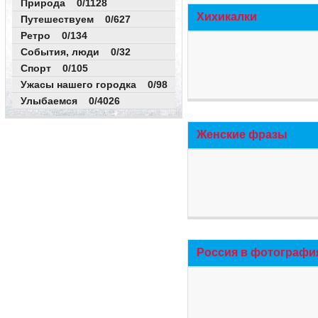
Природа 0/1128
Хихикалки
Путешествуем 0/627
Ретро 0/134
События, люди 0/32
Спорт 0/105
Ужасы нашего городка 0/98
Улыбаемся 0/4026
Женские фразы
Россия в фотографи