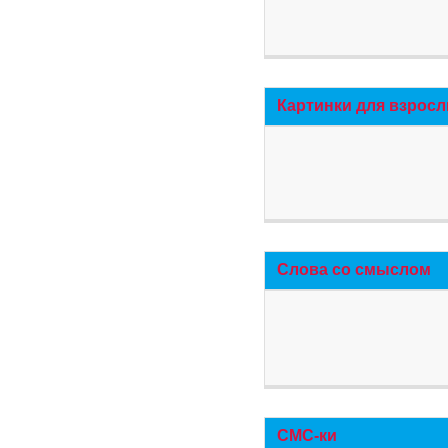
Картинки для взросл
Слова со смыслом
СМС-ки