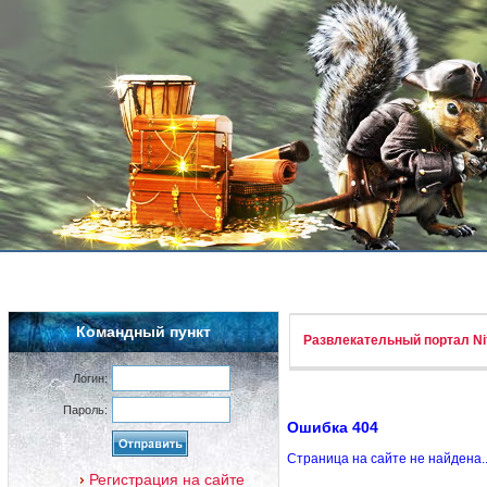
Командный пункт
Развлекательный портал Nif
Логин:
Пароль:
Ошибка 404
Страница на сайте не найдена.
Регистрация на сайте