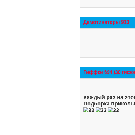
Демотиваторы 913
Гиффки 694 (30 гифо
Каждый раз на это
Подборка приколь