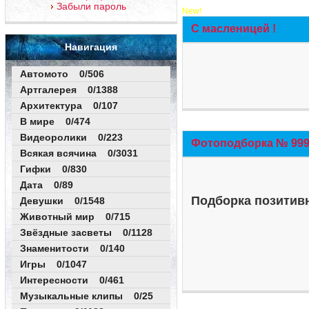
Забыли пароль
New!
С масленицей !
Навигация
Автомото 0/506
Артгалерея 0/1388
Архитектура 0/107
В мире 0/474
Видеоролики 0/223
Фотоподборка № 999 
Всякая всячина 0/3031
Гифки 0/830
Дата 0/89
Подборка позитивн
Девушки 0/1548
Животный мир 0/715
Звёздные засветы 0/1128
Знаменитости 0/140
Игры 0/1047
Интересности 0/461
Музыкальные клипы 0/25