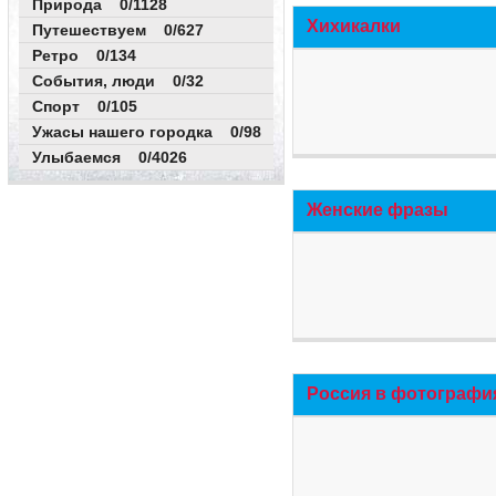
Природа 0/1128
Хихикалки
Путешествуем 0/627
Ретро 0/134
События, люди 0/32
Спорт 0/105
Ужасы нашего городка 0/98
Улыбаемся 0/4026
Женские фразы
Россия в фотографи