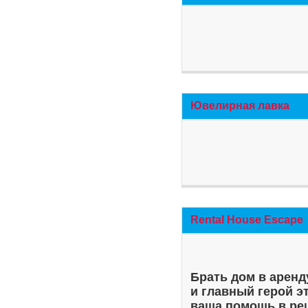
Ювелирная лавка
Rental House Escape
Брать дом в аренд
и главный герой э
ваша помощь в ре