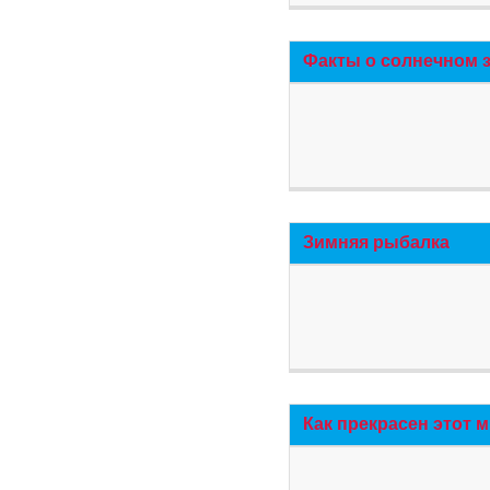
Факты о солнечном 
Зимняя рыбалка
Как прекрасен этот 