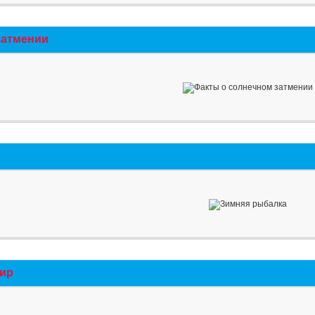
затмении
мир