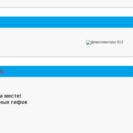
к)
м месте!
ных гифок