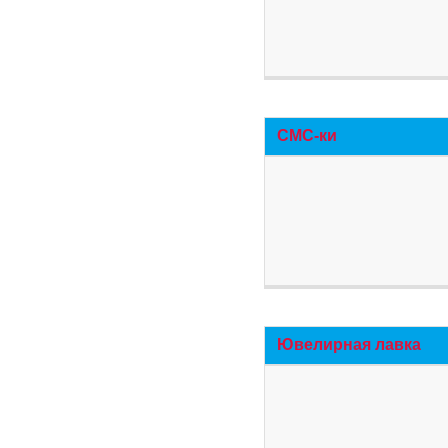
СМС-ки
Ювелирная лавка