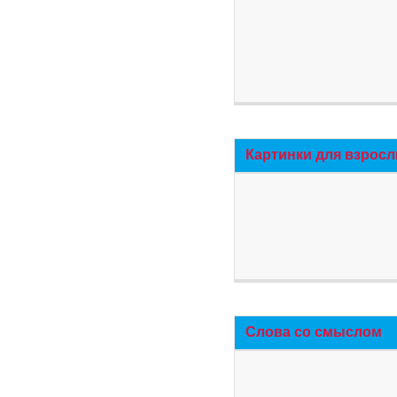
Картинки для взросл
Слова со смыслом