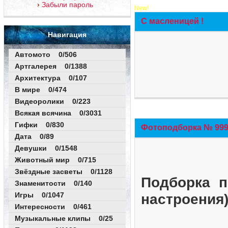
Забыли пароль
New!
С масленицей !
Навигация
Автомото 0/506
Артгалерея 0/1388
Архитектура 0/107
В мире 0/474
Видеоролики 0/223
Всякая всячина 0/3031
Гифки 0/830
Фотоподборка № 999 
Дата 0/89
Девушки 0/1548
Животный мир 0/715
Звёздные засветы 0/1128
Подборка п
Знаменитости 0/140
Игры 0/1047
настроения
Интересности 0/461
Музыкальные клипы 0/25