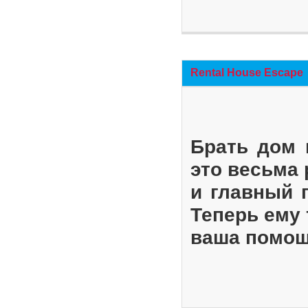
Rental House Escape
Брать дом 
это весьма
и главный 
Теперь ему 
ваша помощ