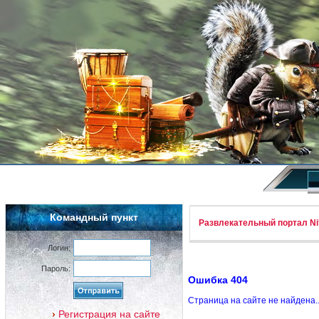
Командный пункт
Развлекательный портал Nif
Логин:
Пароль:
Ошибка 404
Страница на сайте не найдена.
Регистрация на сайте