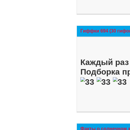
Гиффки 694 (30 гифо
Каждый раз 
Подборка п
Факты о солнечном 