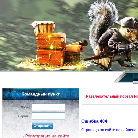
Командный пункт
Развлекательный портал Nif
Логин:
Пароль:
Ошибка 404
Страница на сайте не найдена.
Регистрация на сайте