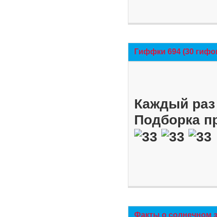
Гиффки 694 (30 гифо
Каждый раз 
Подборка п
Факты о солнечном 