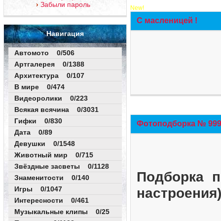
Забыли пароль
New!
С масленицей !
Навигация
Автомото 0/506
Артгалерея 0/1388
Архитектура 0/107
В мире 0/474
Видеоролики 0/223
Всякая всячина 0/3031
Гифки 0/830
Фотоподборка № 999 
Дата 0/89
Девушки 0/1548
Животный мир 0/715
Звёздные засветы 0/1128
Подборка п
Знаменитости 0/140
Игры 0/1047
настроения
Интересности 0/461
Музыкальные клипы 0/25