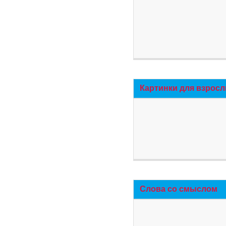
Картинки для взросл
Слова со смыслом