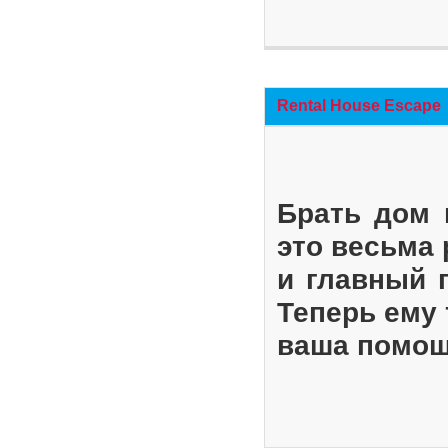
Rental House Escape
Брать дом 
это весьма
и главный 
Теперь ему 
ваша помощ