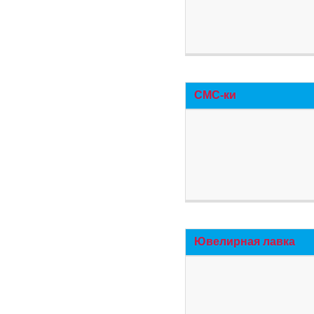
СМС-ки
Ювелирная лавка