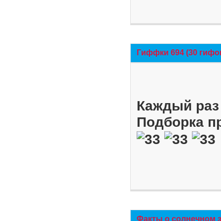
Гиффки 694 (30 гифо
Каждый раз 
Подборка п
Факты о солнечном 