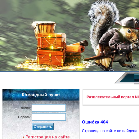
Командный пункт
Развлекательный портал Nif
Логин:
Пароль:
Ошибка 404
Страница на сайте не найдена.
Регистрация на сайте