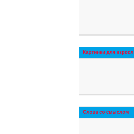
Картинки для взросл
Слова со смыслом