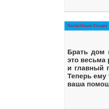
Rental House Escape
Брать дом 
это весьма
и главный 
Теперь ему 
ваша помощ