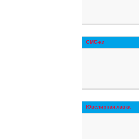
СМС-ки
Ювелирная лавка