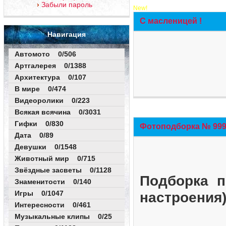
Забыли пароль
New!
С масленицей !
Навигация
Автомото 0/506
Артгалерея 0/1388
Архитектура 0/107
В мире 0/474
Видеоролики 0/223
Всякая всячина 0/3031
Гифки 0/830
Фотоподборка № 999 
Дата 0/89
Девушки 0/1548
Животный мир 0/715
Звёздные засветы 0/1128
Подборка п
Знаменитости 0/140
Игры 0/1047
настроения
Интересности 0/461
Музыкальные клипы 0/25