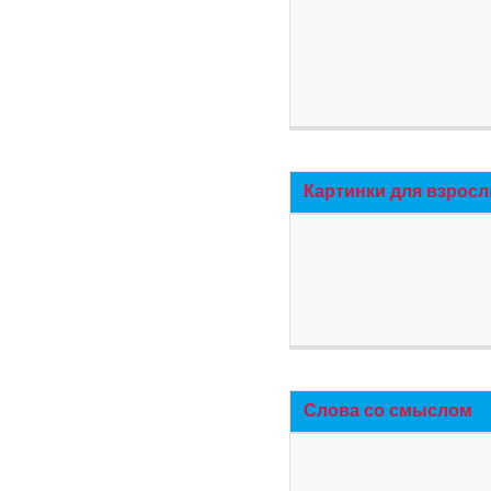
Картинки для взросл
Слова со смыслом