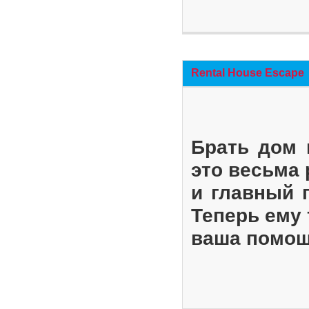
Rental House Escape
Брать дом 
это весьма
и главный 
Теперь ему 
ваша помощ