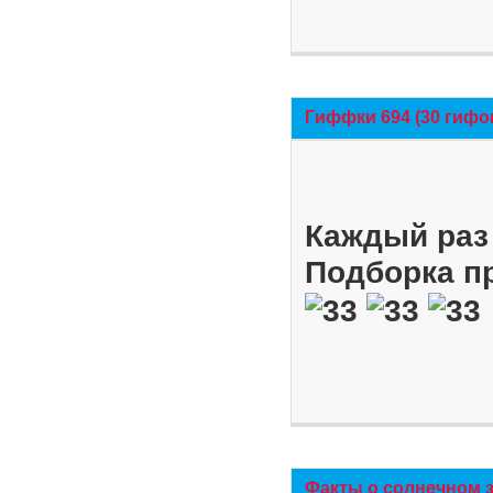
Гиффки 694 (30 гифо
Каждый раз 
Подборка п
Факты о солнечном 