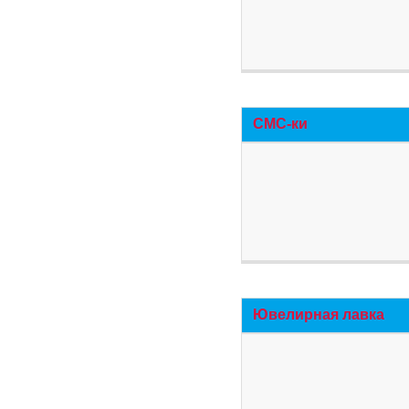
СМС-ки
Ювелирная лавка