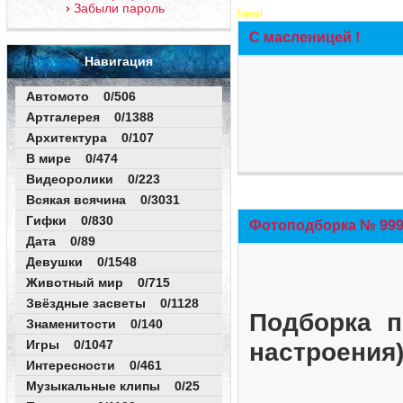
Забыли пароль
New!
С масленицей !
Навигация
Автомото 0/506
Артгалерея 0/1388
Архитектура 0/107
В мире 0/474
Видеоролики 0/223
Всякая всячина 0/3031
Гифки 0/830
Фотоподборка № 999 
Дата 0/89
Девушки 0/1548
Животный мир 0/715
Звёздные засветы 0/1128
Подборка п
Знаменитости 0/140
Игры 0/1047
настроения
Интересности 0/461
Музыкальные клипы 0/25