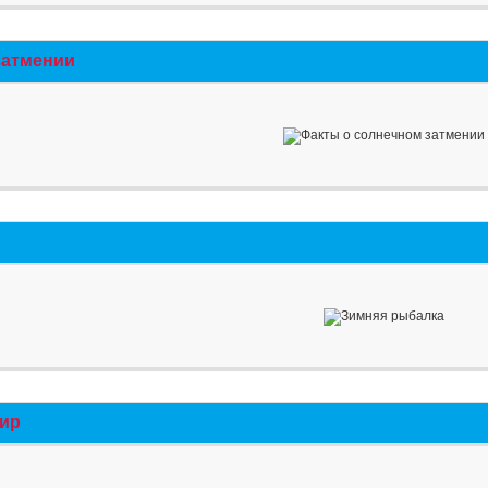
затмении
мир