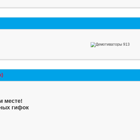
к)
м месте!
ных гифок