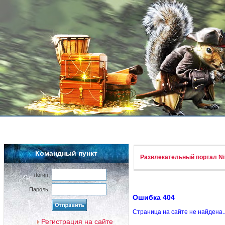
Командный пункт
Развлекательный портал Nif
Логин:
Пароль:
Ошибка 404
Страница на сайте не найдена.
Регистрация на сайте