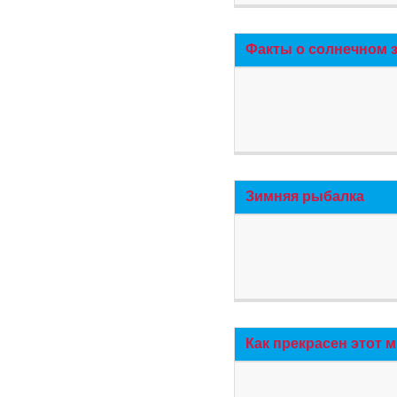
Факты о солнечном 
Зимняя рыбалка
Как прекрасен этот 