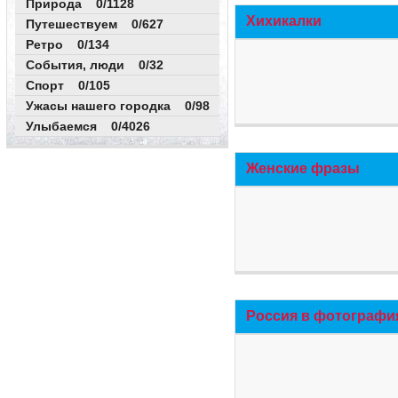
Природа 0/1128
Хихикалки
Путешествуем 0/627
Ретро 0/134
События, люди 0/32
Спорт 0/105
Ужасы нашего городка 0/98
Улыбаемся 0/4026
Женские фразы
Россия в фотографи