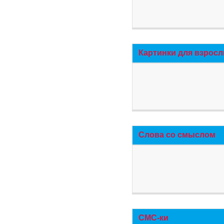
Картинки для взросл
Слова со смыслом
СМС-ки