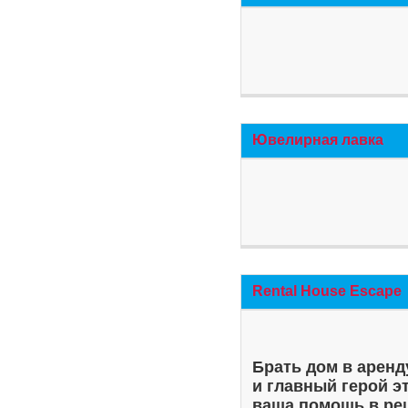
Ювелирная лавка
Rental House Escape
Брать дом в аренд
и главный герой э
ваша помощь в ре