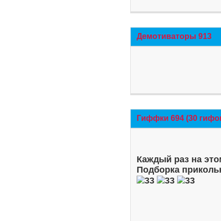
Демотиваторы 913
Гиффки 694 (30 гифо
Каждый раз на это
Подборка приколь