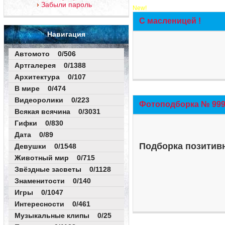
Забыли пароль
New!
С масленицей !
Навигация
Автомото 0/506
Артгалерея 0/1388
Архитектура 0/107
В мире 0/474
Видеоролики 0/223
Фотоподборка № 999 
Всякая всячина 0/3031
Гифки 0/830
Дата 0/89
Подборка позитивн
Девушки 0/1548
Животный мир 0/715
Звёздные засветы 0/1128
Знаменитости 0/140
Игры 0/1047
Интересности 0/461
Музыкальные клипы 0/25