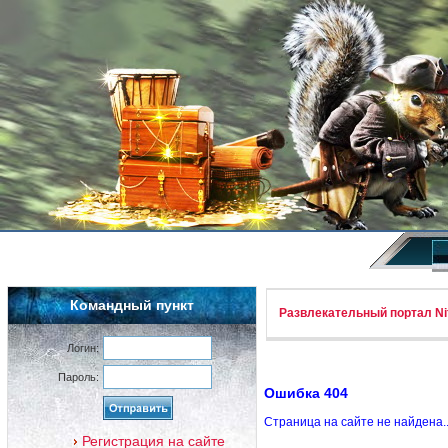
Командный пункт
Развлекательный портал Nif
Логин:
Пароль:
Ошибка 404
Страница на сайте не найдена.
Регистрация на сайте