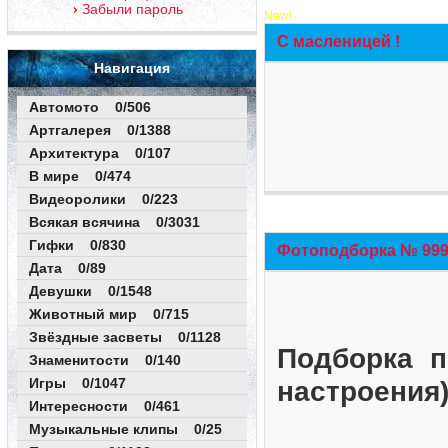
Забыли пароль
New!
С масленицей !
Навигация
Автомото 0/506
Артгалерея 0/1388
Архитектура 0/107
В мире 0/474
Видеоролики 0/223
Всякая всячина 0/3031
Гифки 0/830
Фотоподборка № 999 
Дата 0/89
Девушки 0/1548
Животный мир 0/715
Звёздные засветы 0/1128
Подборка п
Знаменитости 0/140
Игры 0/1047
настроения
Интересности 0/461
Музыкальные клипы 0/25