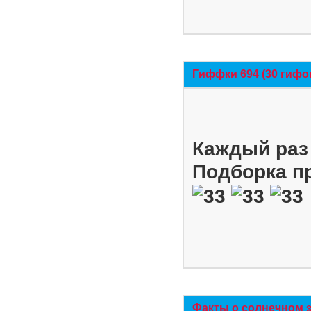
Гиффки 694 (30 гифо
Каждый раз 
Подборка п
Факты о солнечном 