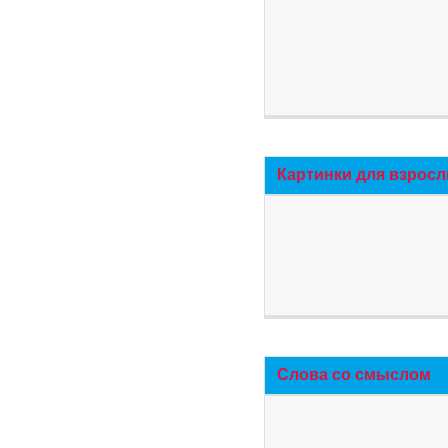
Картинки для взросл
Слова со смыслом