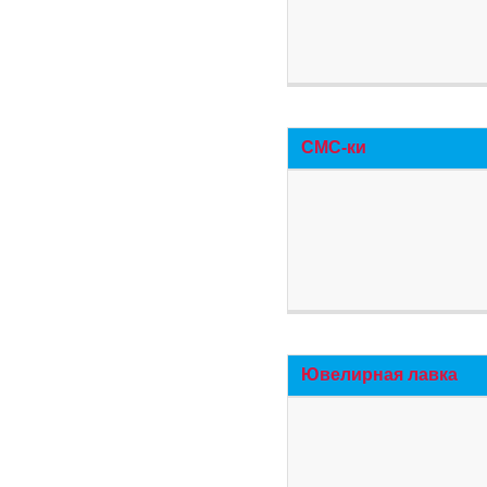
СМС-ки
Ювелирная лавка