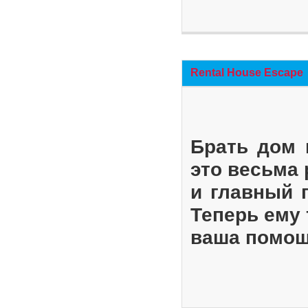
Rental House Escape
Брать дом 
это весьма
и главный 
Теперь ему 
ваша помощ