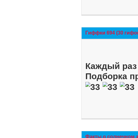
Гиффки 694 (30 гифо
Каждый раз 
Подборка п
Факты о солнечном 