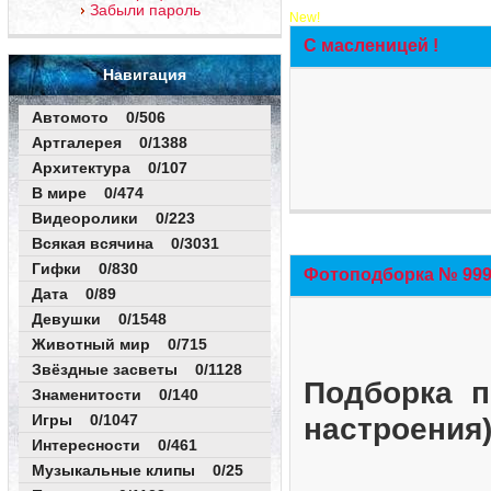
Забыли пароль
New!
С масленицей !
Навигация
Автомото 0/506
Артгалерея 0/1388
Архитектура 0/107
В мире 0/474
Видеоролики 0/223
Всякая всячина 0/3031
Гифки 0/830
Фотоподборка № 999 
Дата 0/89
Девушки 0/1548
Животный мир 0/715
Звёздные засветы 0/1128
Подборка п
Знаменитости 0/140
Игры 0/1047
настроения
Интересности 0/461
Музыкальные клипы 0/25