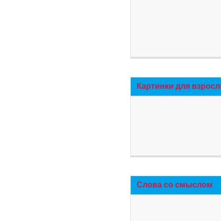
Картинки для взросл
Слова со смыслом