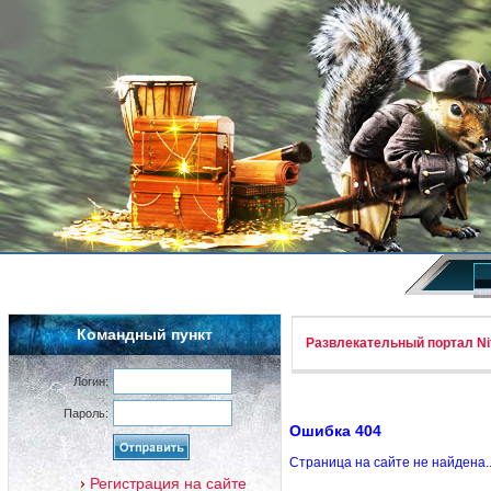
Командный пункт
Развлекательный портал Nif
Логин:
Пароль:
Ошибка 404
Страница на сайте не найдена.
Регистрация на сайте