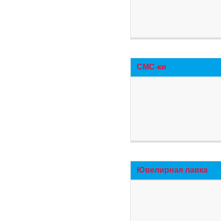
СМС-ки
Ювелирная лавка