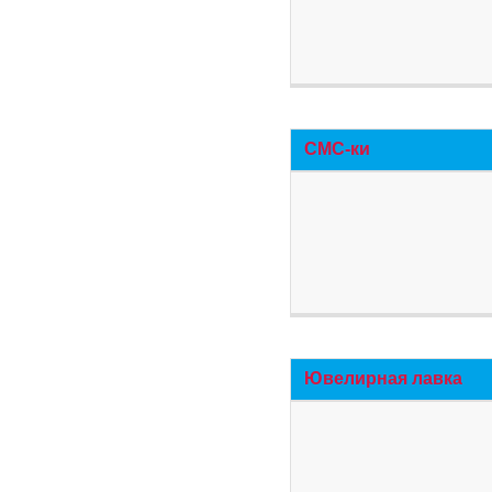
СМС-ки
Ювелирная лавка