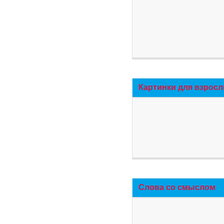
Картинки для взросл
Слова со смыслом