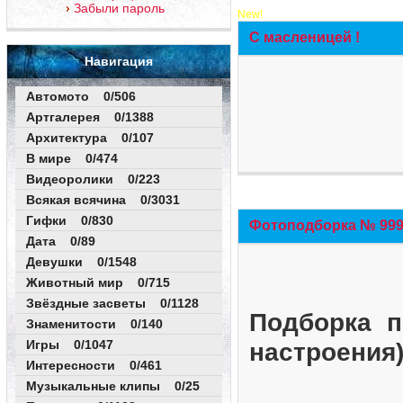
Забыли пароль
New!
С масленицей !
Навигация
Автомото 0/506
Артгалерея 0/1388
Архитектура 0/107
В мире 0/474
Видеоролики 0/223
Всякая всячина 0/3031
Гифки 0/830
Фотоподборка № 999 
Дата 0/89
Девушки 0/1548
Животный мир 0/715
Звёздные засветы 0/1128
Подборка п
Знаменитости 0/140
Игры 0/1047
настроения
Интересности 0/461
Музыкальные клипы 0/25