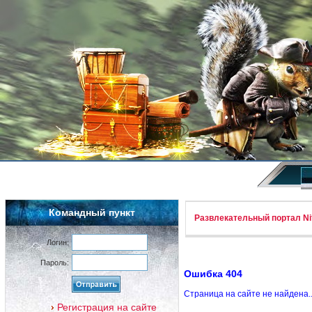
Командный пункт
Развлекательный портал Nif
Логин:
Пароль:
Ошибка 404
Страница на сайте не найдена.
Регистрация на сайте