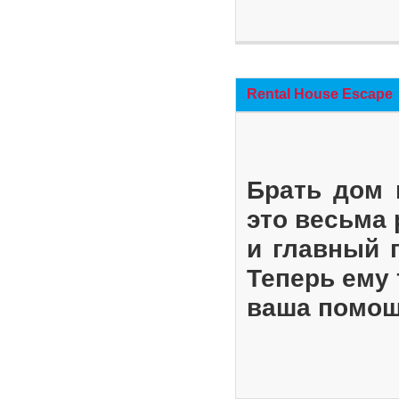
Rental House Escape
Брать дом 
это весьма
и главный 
Теперь ему 
ваша помощ