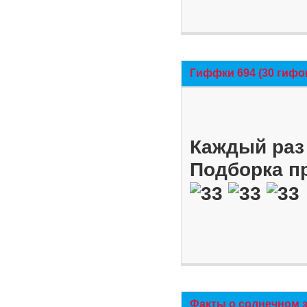
Гиффки 694 (30 гифо
Каждый раз 
Подборка п
Факты о солнечном 