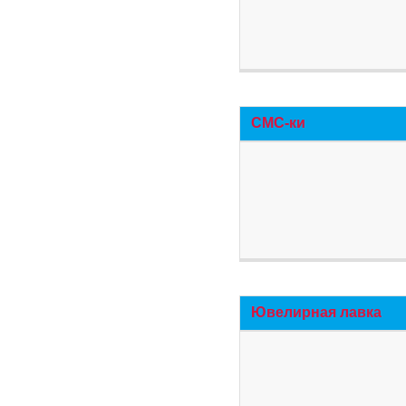
СМС-ки
Ювелирная лавка