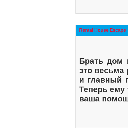
Rental House Escape
Брать дом 
это весьма
и главный 
Теперь ему 
ваша помощ