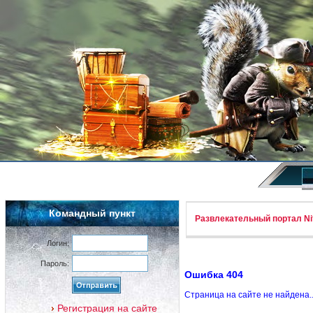
Командный пункт
Развлекательный портал Nif
Логин:
Пароль:
Ошибка 404
Страница на сайте не найдена.
Регистрация на сайте