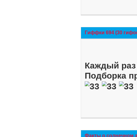
Гиффки 694 (30 гифо
Каждый раз 
Подборка п
Факты о солнечном 