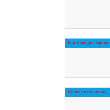
Картинки для взросл
Слова со смыслом