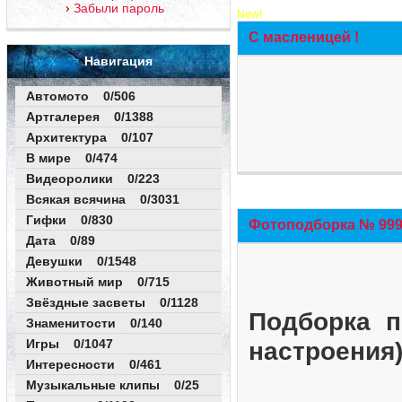
Забыли пароль
New!
С масленицей !
Навигация
Автомото 0/506
Артгалерея 0/1388
Архитектура 0/107
В мире 0/474
Видеоролики 0/223
Всякая всячина 0/3031
Гифки 0/830
Фотоподборка № 999 
Дата 0/89
Девушки 0/1548
Животный мир 0/715
Звёздные засветы 0/1128
Подборка п
Знаменитости 0/140
Игры 0/1047
настроения
Интересности 0/461
Музыкальные клипы 0/25