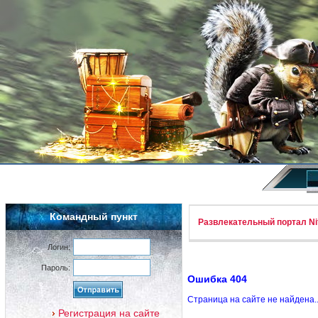
Командный пункт
Развлекательный портал Nif
Логин:
Пароль:
Ошибка 404
Страница на сайте не найдена.
Регистрация на сайте