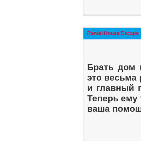
Rental House Escape
Брать дом 
это весьма
и главный 
Теперь ему 
ваша помощ