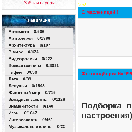
Забыли пароль
New!
С масленицей !
Навигация
Автомото 0/506
Артгалерея 0/1388
Архитектура 0/107
В мире 0/474
Видеоролики 0/223
Всякая всячина 0/3031
Гифки 0/830
Фотоподборка № 999 
Дата 0/89
Девушки 0/1548
Животный мир 0/715
Звёздные засветы 0/1128
Подборка п
Знаменитости 0/140
Игры 0/1047
настроения
Интересности 0/461
Музыкальные клипы 0/25