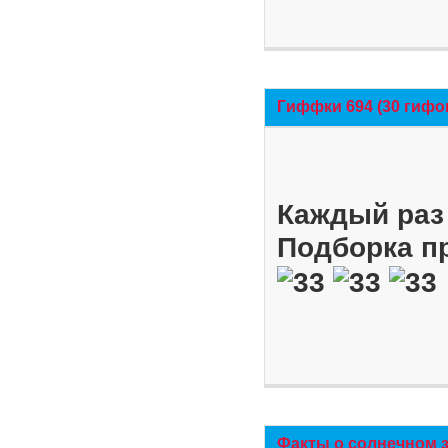
Гиффки 694 (30 гифо
Каждый раз 
Подборка п
Факты о солнечном 