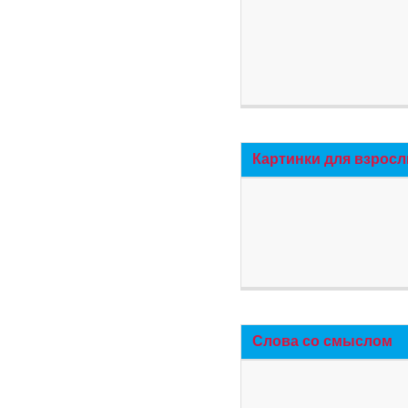
Картинки для взросл
Слова со смыслом