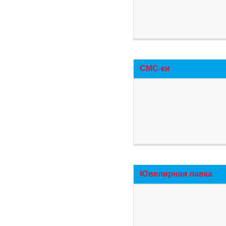
СМС-ки
Ювелирная лавка