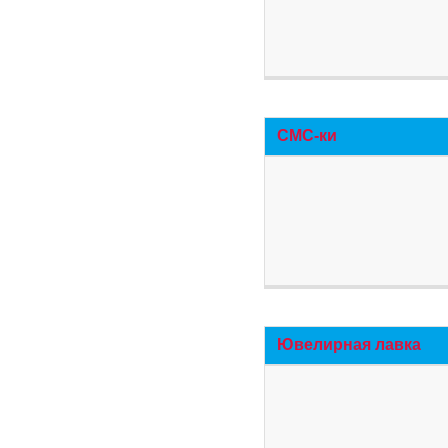
СМС-ки
Ювелирная лавка