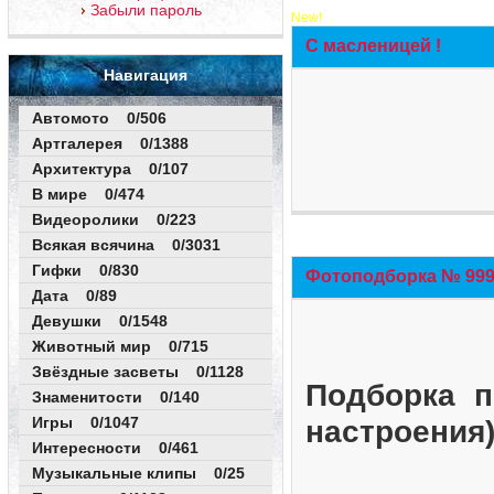
Забыли пароль
New!
С масленицей !
Навигация
Автомото 0/506
Артгалерея 0/1388
Архитектура 0/107
В мире 0/474
Видеоролики 0/223
Всякая всячина 0/3031
Гифки 0/830
Фотоподборка № 999 
Дата 0/89
Девушки 0/1548
Животный мир 0/715
Звёздные засветы 0/1128
Подборка п
Знаменитости 0/140
Игры 0/1047
настроения
Интересности 0/461
Музыкальные клипы 0/25