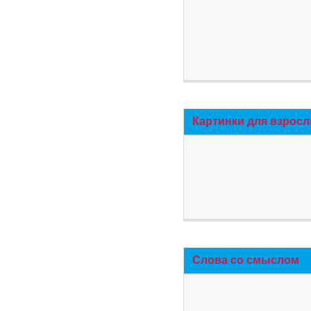
Картинки для взросл
Слова со смыслом