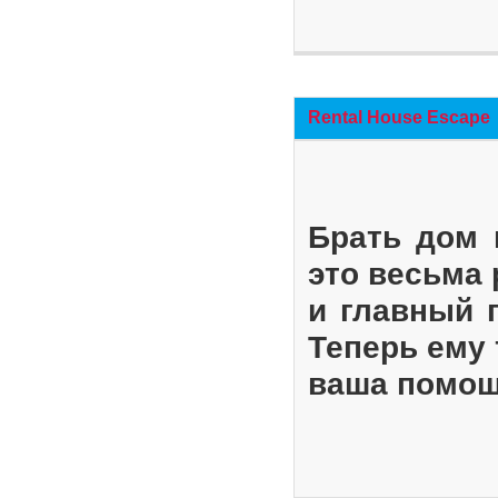
Rental House Escape
Брать дом 
это весьма
и главный 
Теперь ему 
ваша помощ