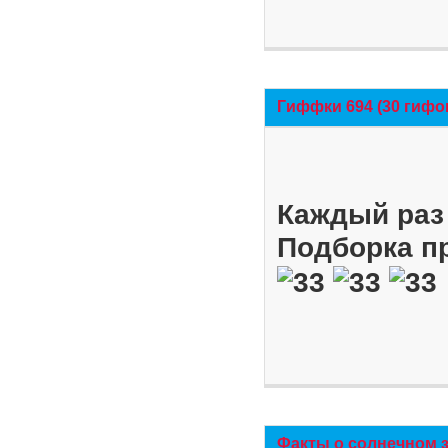
Гиффки 694 (30 гифо
Каждый раз 
Подборка п
Факты о солнечном 