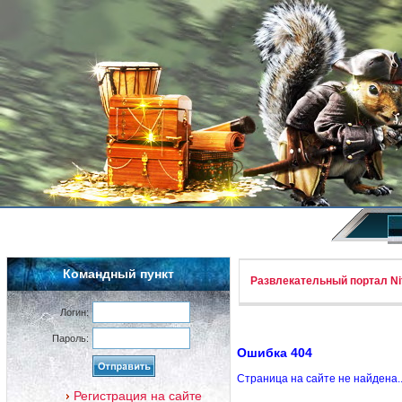
Командный пункт
Развлекательный портал Nif
Логин:
Пароль:
Ошибка 404
Страница на сайте не найдена.
Регистрация на сайте