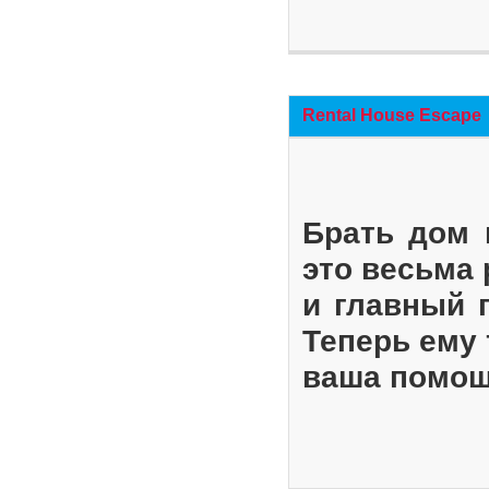
Rental House Escape
Брать дом 
это весьма
и главный 
Теперь ему 
ваша помощ