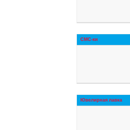
СМС-ки
Ювелирная лавка