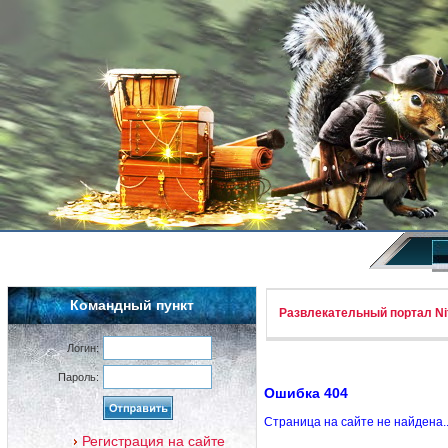
Командный пункт
Развлекательный портал Nif
Логин:
Пароль:
Ошибка 404
Страница на сайте не найдена.
Регистрация на сайте