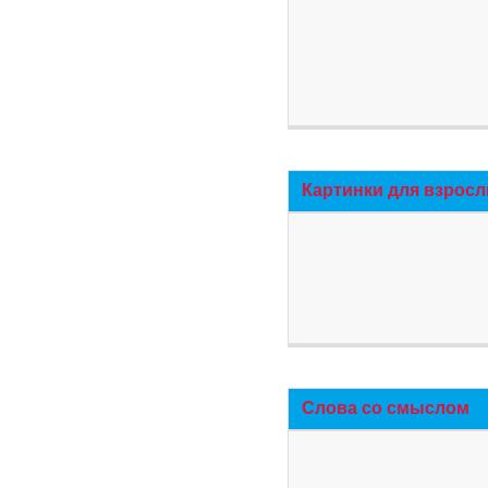
Картинки для взросл
Слова со смыслом