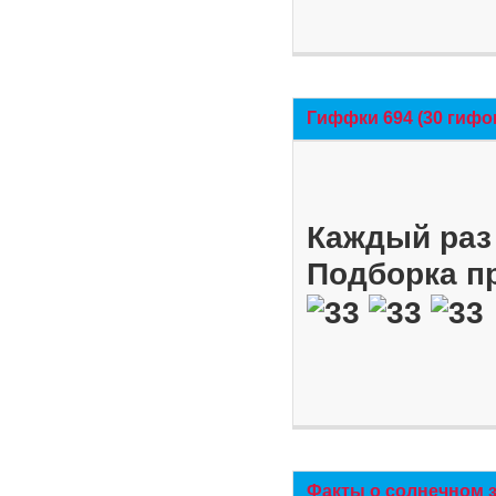
Гиффки 694 (30 гифо
Каждый раз 
Подборка п
Факты о солнечном 