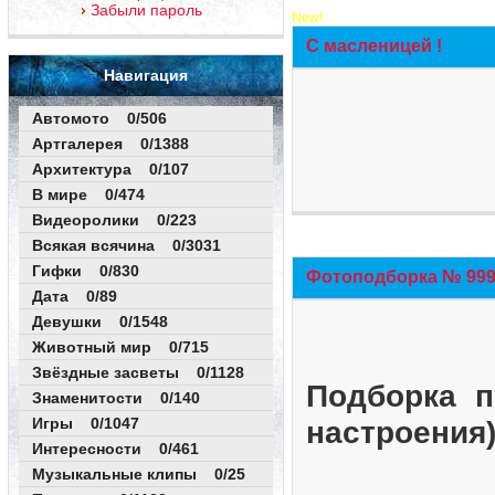
Забыли пароль
New!
С масленицей !
Навигация
Автомото 0/506
Артгалерея 0/1388
Архитектура 0/107
В мире 0/474
Видеоролики 0/223
Всякая всячина 0/3031
Гифки 0/830
Фотоподборка № 999 
Дата 0/89
Девушки 0/1548
Животный мир 0/715
Звёздные засветы 0/1128
Подборка п
Знаменитости 0/140
Игры 0/1047
настроения
Интересности 0/461
Музыкальные клипы 0/25