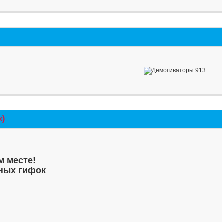
к)
м месте!
ных гифок