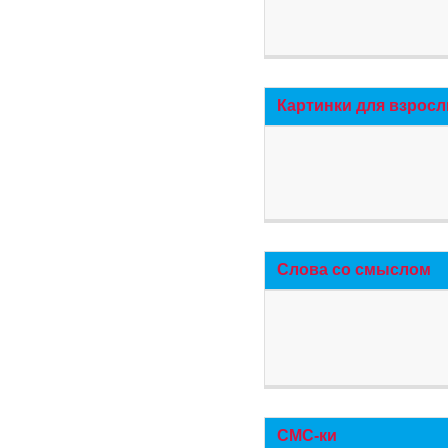
Картинки для взросл
Слова со смыслом
СМС-ки