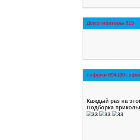
Демотиваторы 913
Гиффки 694 (30 гифо
Каждый раз на это
Подборка приколь