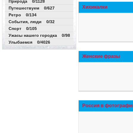
Природа 0/1128
Хихикалки
Путешествуем 0/627
Ретро 0/134
События, люди 0/32
Спорт 0/105
Ужасы нашего городка 0/98
Улыбаемся 0/4026
Женские фразы
Россия в фотографи