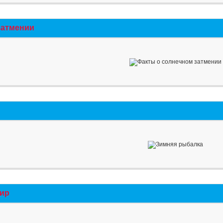
затмении
мир