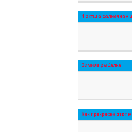
Факты о солнечном 
Зимняя рыбалка
Как прекрасен этот 