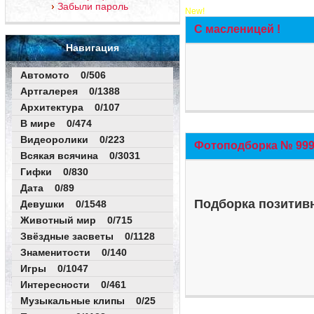
Забыли пароль
New!
С масленицей !
Навигация
Автомото 0/506
Артгалерея 0/1388
Архитектура 0/107
В мире 0/474
Видеоролики 0/223
Фотоподборка № 999 
Всякая всячина 0/3031
Гифки 0/830
Дата 0/89
Подборка позитивн
Девушки 0/1548
Животный мир 0/715
Звёздные засветы 0/1128
Знаменитости 0/140
Игры 0/1047
Интересности 0/461
Музыкальные клипы 0/25