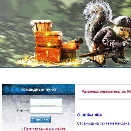
Командный пункт
Развлекательный портал Nif
Логин:
Пароль:
Ошибка 404
Страница на сайте не найдена.
Регистрация на сайте