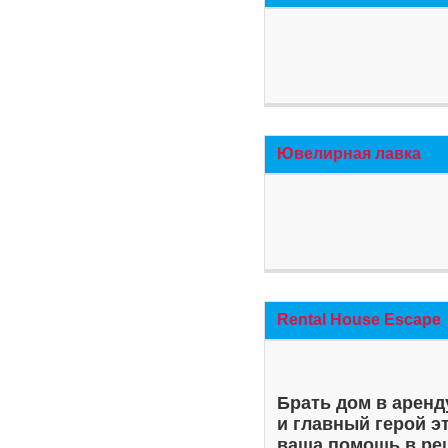
Ювелирная лавка
Rental House Escape
Брать дом в аренд
и главный герой э
ваша помощь в ре