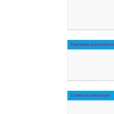
Картинки для взросл
Слова со смыслом