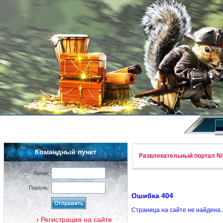
Командный пункт
Развлекательный портал Nif
Логин:
Пароль:
Ошибка 404
Страница на сайте не найдена.
Регистрация на сайте