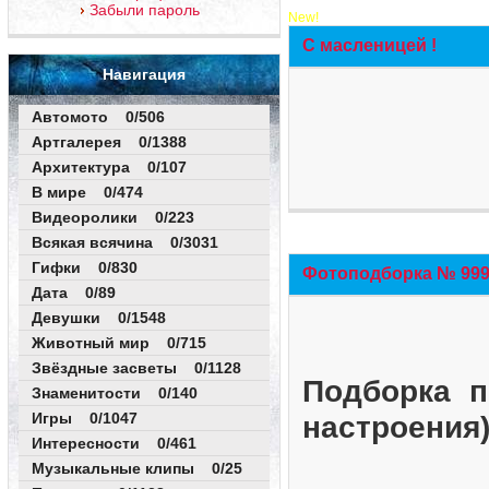
Забыли пароль
New!
С масленицей !
Навигация
Автомото 0/506
Артгалерея 0/1388
Архитектура 0/107
В мире 0/474
Видеоролики 0/223
Всякая всячина 0/3031
Гифки 0/830
Фотоподборка № 999 
Дата 0/89
Девушки 0/1548
Животный мир 0/715
Звёздные засветы 0/1128
Подборка п
Знаменитости 0/140
Игры 0/1047
настроения
Интересности 0/461
Музыкальные клипы 0/25