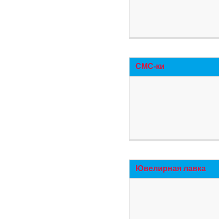
СМС-ки
Ювелирная лавка