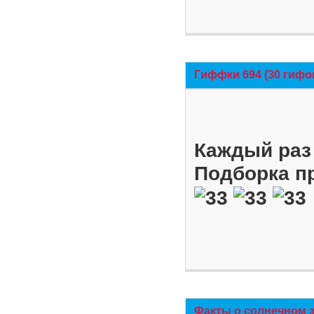
Гиффки 694 (30 гифо
Каждый раз 
Подборка п
Факты о солнечном 