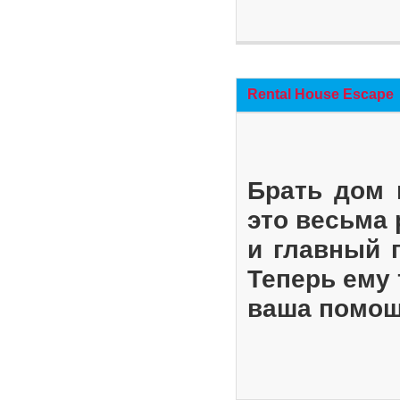
Rental House Escape
Брать дом 
это весьма
и главный 
Теперь ему 
ваша помощ