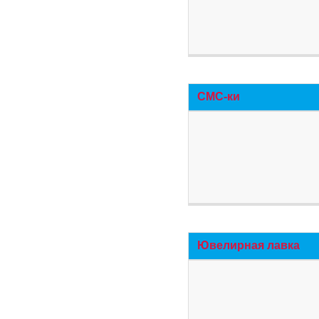
СМС-ки
Ювелирная лавка