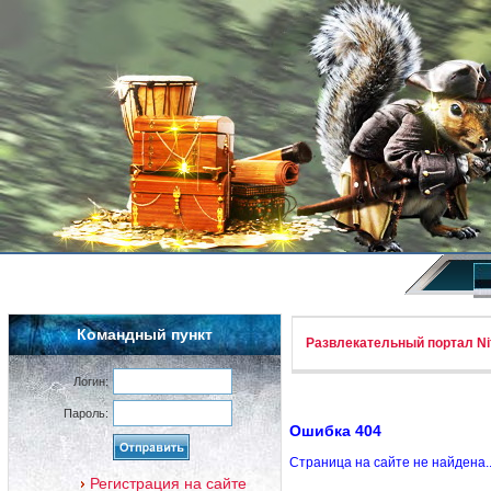
Командный пункт
Развлекательный портал Nif
Логин:
Пароль:
Ошибка 404
Страница на сайте не найдена.
Регистрация на сайте