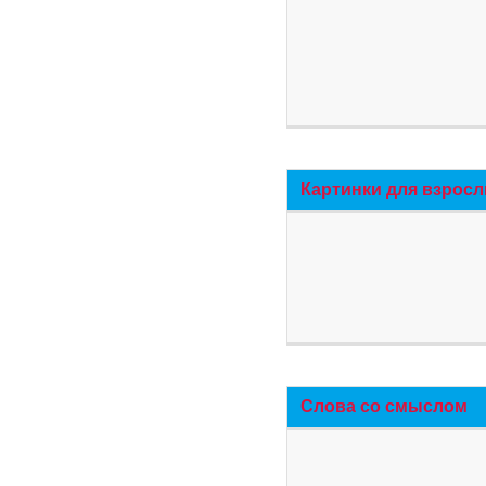
Картинки для взросл
Слова со смыслом