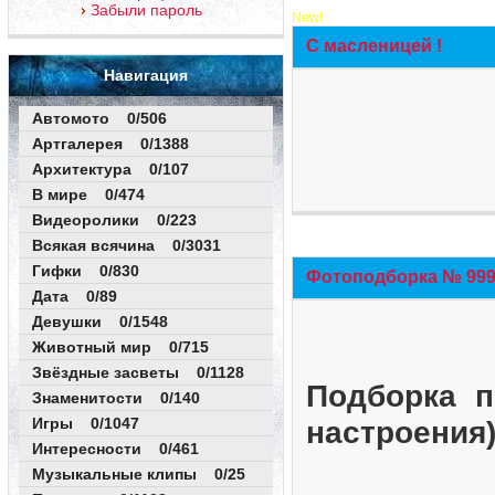
Забыли пароль
New!
С масленицей !
Навигация
Автомото 0/506
Артгалерея 0/1388
Архитектура 0/107
В мире 0/474
Видеоролики 0/223
Всякая всячина 0/3031
Гифки 0/830
Фотоподборка № 999 
Дата 0/89
Девушки 0/1548
Животный мир 0/715
Звёздные засветы 0/1128
Подборка п
Знаменитости 0/140
Игры 0/1047
настроения
Интересности 0/461
Музыкальные клипы 0/25