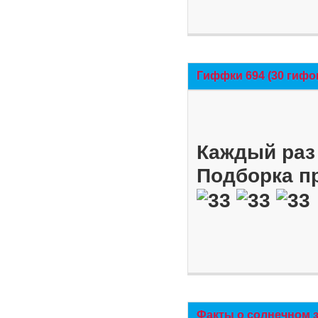
Гиффки 694 (30 гифо
Каждый раз 
Подборка п
Факты о солнечном 