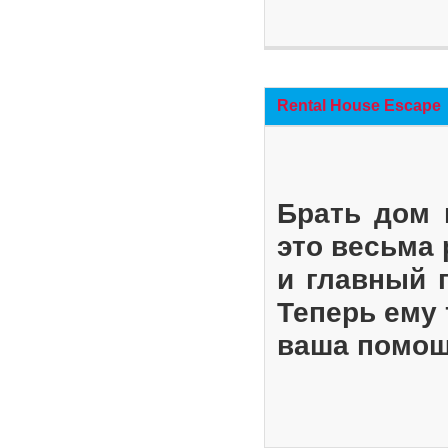
Rental House Escape
Брать дом 
это весьма
и главный 
Теперь ему 
ваша помощ