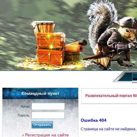
Командный пункт
Развлекательный портал Nif
Логин:
Пароль:
Ошибка 404
Страница на сайте не найдена.
Регистрация на сайте