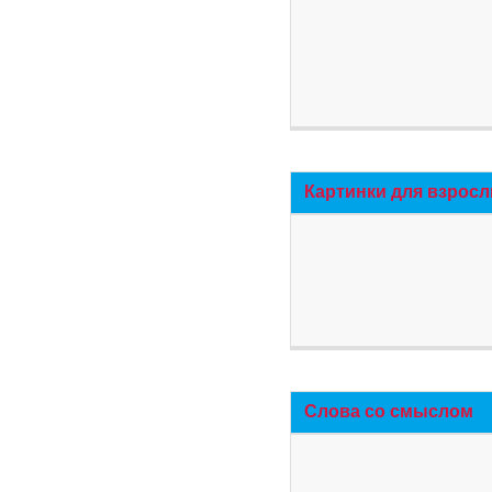
Картинки для взросл
Слова со смыслом