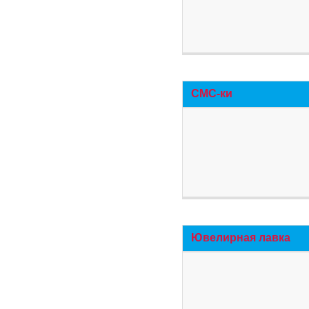
СМС-ки
Ювелирная лавка