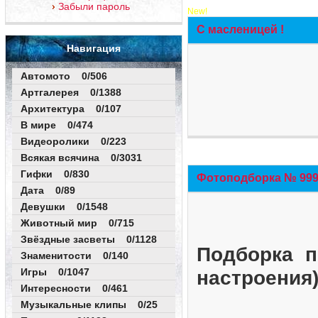
Забыли пароль
New!
С масленицей !
Навигация
Автомото 0/506
Артгалерея 0/1388
Архитектура 0/107
В мире 0/474
Видеоролики 0/223
Всякая всячина 0/3031
Гифки 0/830
Фотоподборка № 999 
Дата 0/89
Девушки 0/1548
Животный мир 0/715
Звёздные засветы 0/1128
Подборка п
Знаменитости 0/140
Игры 0/1047
настроения
Интересности 0/461
Музыкальные клипы 0/25