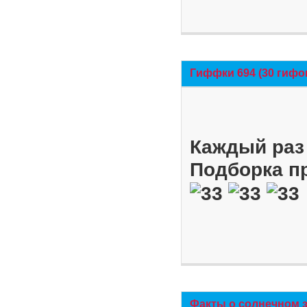
Гиффки 694 (30 гифо
Каждый раз 
Подборка п
Факты о солнечном 