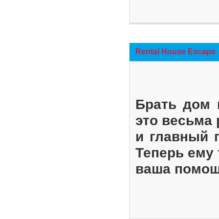
Rental House Escape
Брать дом 
это весьма
и главный 
Теперь ему 
ваша помощ