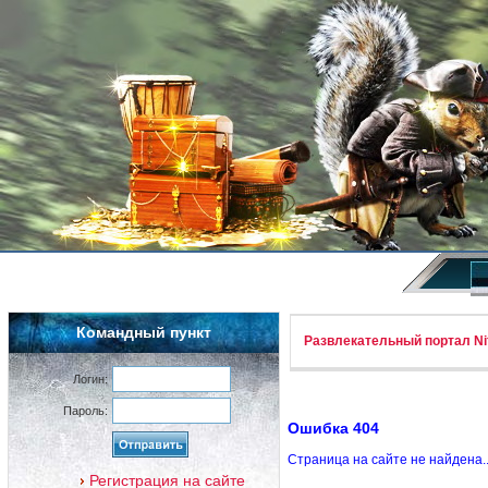
Командный пункт
Развлекательный портал Nif
Логин:
Пароль:
Ошибка 404
Страница на сайте не найдена.
Регистрация на сайте