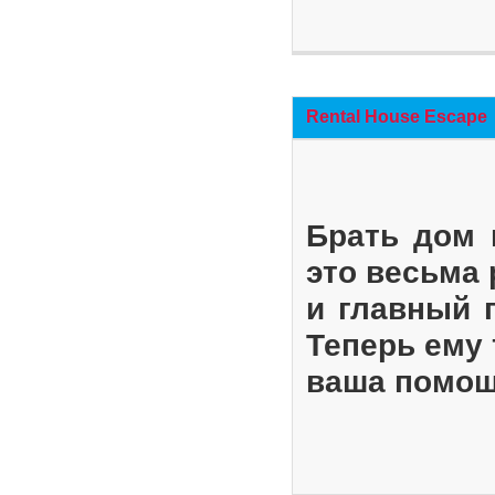
Rental House Escape
Брать дом 
это весьма
и главный 
Теперь ему 
ваша помощ