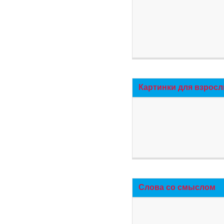
Картинки для взросл
Слова со смыслом