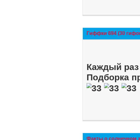
Гиффки 694 (30 гифо
Каждый раз 
Подборка п
Факты о солнечном 