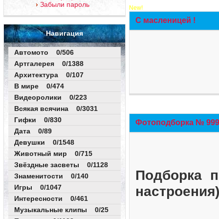
Забыли пароль
New!
С масленицей !
Навигация
Автомото 0/506
Артгалерея 0/1388
Архитектура 0/107
В мире 0/474
Видеоролики 0/223
Всякая всячина 0/3031
Гифки 0/830
Фотоподборка № 999 
Дата 0/89
Девушки 0/1548
Животный мир 0/715
Звёздные засветы 0/1128
Подборка п
Знаменитости 0/140
Игры 0/1047
настроения
Интересности 0/461
Музыкальные клипы 0/25