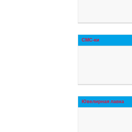
СМС-ки
Ювелирная лавка