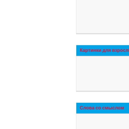
Картинки для взросл
Слова со смыслом