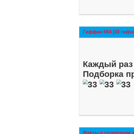
Гиффки 694 (30 гифо
Каждый раз 
Подборка п
Факты о солнечном 