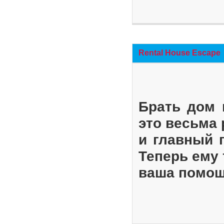
Rental House Escape
Брать дом 
это весьма
и главный 
Теперь ему 
ваша помощ