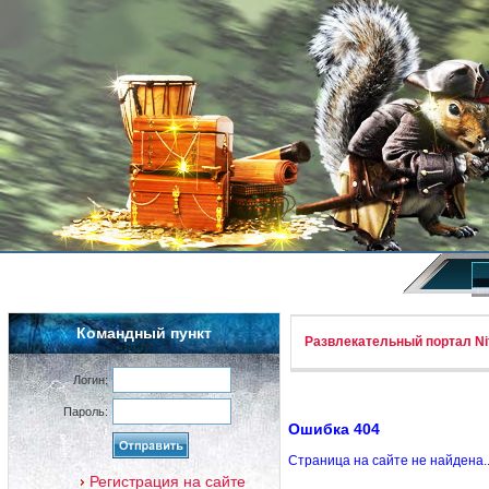
Командный пункт
Развлекательный портал Nif
Логин:
Пароль:
Ошибка 404
Страница на сайте не найдена.
Регистрация на сайте