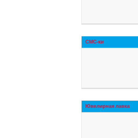
СМС-ки
Ювелирная лавка