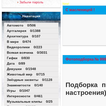
Забыли пароль
New!
С масленицей !
Навигация
Автомото 0/506
Артгалерея 0/1388
Архитектура 0/107
В мире 0/474
Видеоролики 0/223
Всякая всячина 0/3031
Гифки 0/830
Фотоподборка № 999 
Дата 0/89
Девушки 0/1548
Животный мир 0/715
Звёздные засветы 0/1128
Подборка п
Знаменитости 0/140
Игры 0/1047
настроения
Интересности 0/461
Музыкальные клипы 0/25