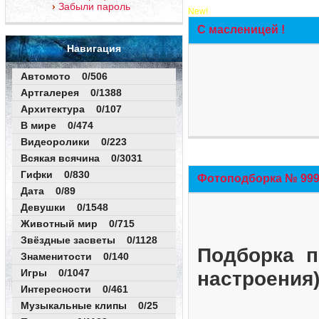
Забыли пароль
New!
С масленицей !
Навигация
Автомото 0/506
Артгалерея 0/1388
Архитектура 0/107
В мире 0/474
Видеоролики 0/223
Всякая всячина 0/3031
Гифки 0/830
Фотоподборка № 999 
Дата 0/89
Девушки 0/1548
Животный мир 0/715
Звёздные засветы 0/1128
Подборка п
Знаменитости 0/140
Игры 0/1047
настроения
Интересности 0/461
Музыкальные клипы 0/25