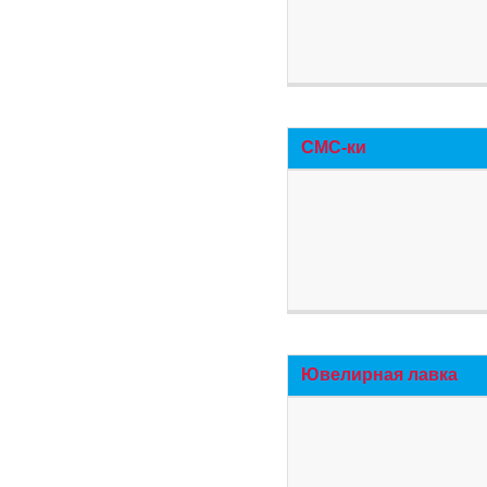
СМС-ки
Ювелирная лавка