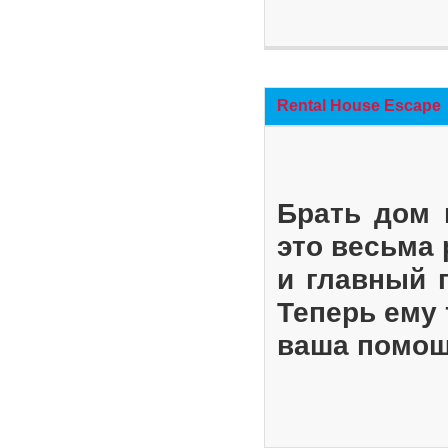
Rental House Escape
Брать дом 
это весьма
и главный 
Теперь ему 
ваша помощ