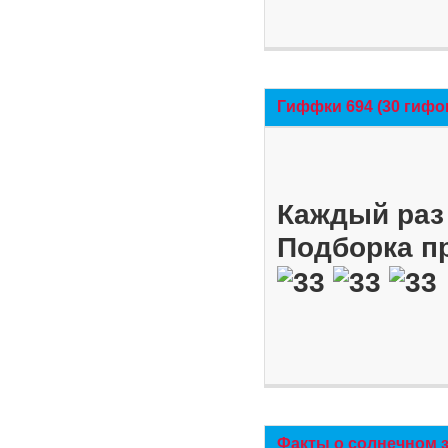
Гиффки 694 (30 гифо
Каждый раз 
Подборка п
Факты о солнечном 