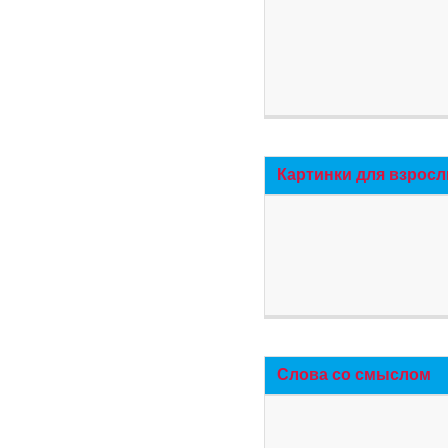
Картинки для взросл
Слова со смыслом