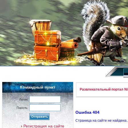
Командный пункт
Развлекательный портал Nif
Логин:
Пароль:
Ошибка 404
Страница на сайте не найдена.
Регистрация на сайте