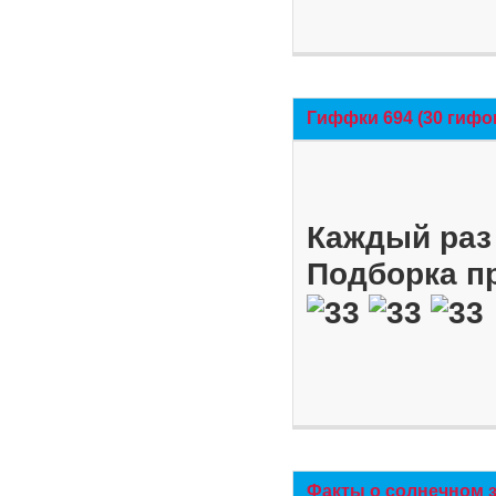
Гиффки 694 (30 гифо
Каждый раз 
Подборка п
Факты о солнечном 