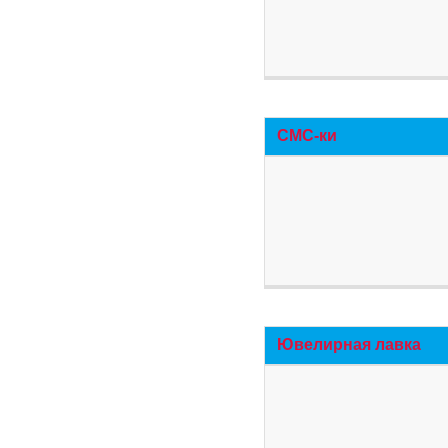
СМС-ки
Ювелирная лавка