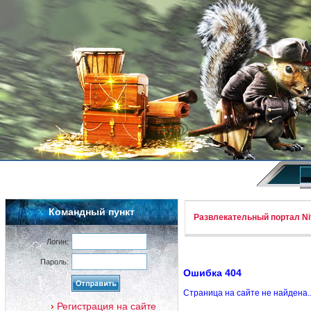
Командный пункт
Развлекательный портал Nif
Логин:
Пароль:
Ошибка 404
Страница на сайте не найдена.
Регистрация на сайте