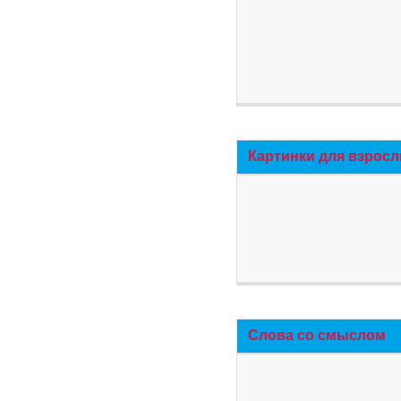
Картинки для взросл
Слова со смыслом