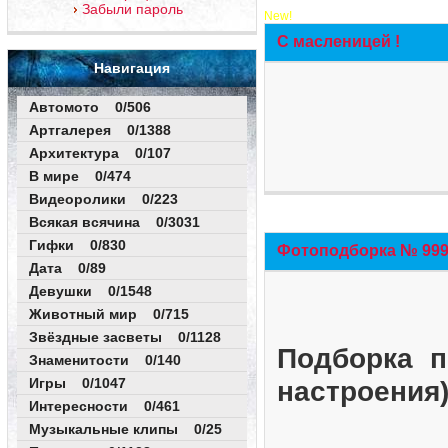
Забыли пароль
New!
С масленицей !
Навигация
Автомото 0/506
Артгалерея 0/1388
Архитектура 0/107
В мире 0/474
Видеоролики 0/223
Всякая всячина 0/3031
Гифки 0/830
Фотоподборка № 999 
Дата 0/89
Девушки 0/1548
Животный мир 0/715
Звёздные засветы 0/1128
Подборка п
Знаменитости 0/140
Игры 0/1047
настроения
Интересности 0/461
Музыкальные клипы 0/25