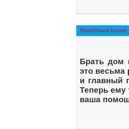
Rental House Escape
Брать дом 
это весьма
и главный 
Теперь ему 
ваша помощ