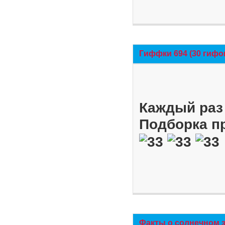
Гиффки 694 (30 гифо
Каждый раз 
Подборка п
Факты о солнечном 