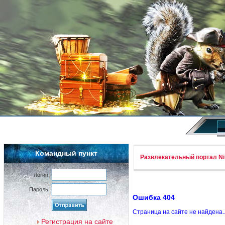
Командный пункт
Развлекательный портал Nif
Логин:
Пароль:
Ошибка 404
Страница на сайте не найдена.
Регистрация на сайте