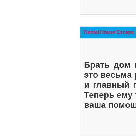
Rental House Escape
Брать дом 
это весьма
и главный 
Теперь ему 
ваша помощ