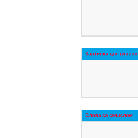
Картинки для взросл
Слова со смыслом