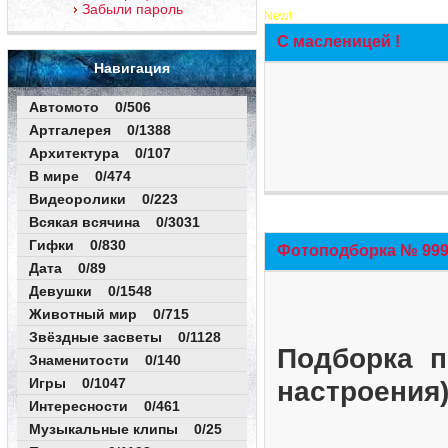
Забыли пароль
New!
С масленицей !
Навигация
Автомото 0/506
Артгалерея 0/1388
Архитектура 0/107
В мире 0/474
Видеоролики 0/223
Всякая всячина 0/3031
Гифки 0/830
Фотоподборка № 999 
Дата 0/89
Девушки 0/1548
Животный мир 0/715
Звёздные засветы 0/1128
Подборка п
Знаменитости 0/140
Игры 0/1047
настроения
Интересности 0/461
Музыкальные клипы 0/25