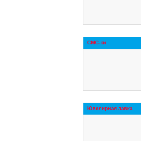
СМС-ки
Ювелирная лавка