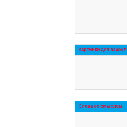
Картинки для взросл
Слова со смыслом