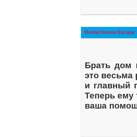
Rental House Escape
Брать дом 
это весьма
и главный 
Теперь ему 
ваша помощ