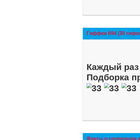
Гиффки 694 (30 гифо
Каждый раз 
Подборка п
Факты о солнечном 