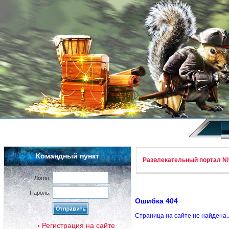
Командный пункт
Развлекательный портал Nif
Логин:
Пароль:
Ошибка 404
Страница на сайте не найдена.
Регистрация на сайте