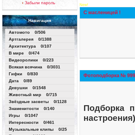
Забыли пароль
New!
С масленицей !
Навигация
Автомото 0/506
Артгалерея 0/1388
Архитектура 0/107
В мире 0/474
Видеоролики 0/223
Всякая всячина 0/3031
Гифки 0/830
Фотоподборка № 999 
Дата 0/89
Девушки 0/1548
Животный мир 0/715
Звёздные засветы 0/1128
Подборка п
Знаменитости 0/140
Игры 0/1047
настроения
Интересности 0/461
Музыкальные клипы 0/25