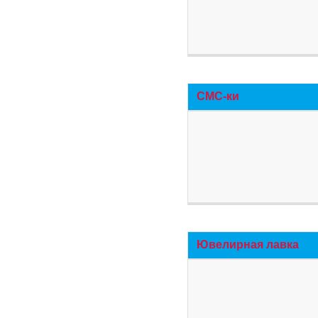
СМС-ки
Ювелирная лавка