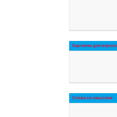
Картинки для взросл
Слова со смыслом