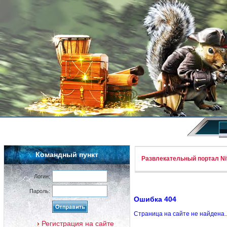
Командный пункт
Развлекательный портал Nif
Логин:
Пароль:
Ошибка 404
Страница на сайте не найдена.
Регистрация на сайте