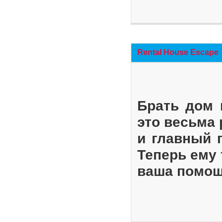
Rental House Escape
Брать дом 
это весьма
и главный 
Теперь ему 
ваша помощ