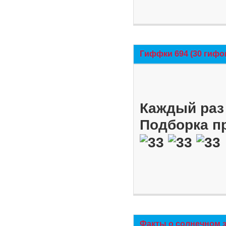
Гиффки 694 (30 гифо
Каждый раз 
Подборка п
Факты о солнечном 