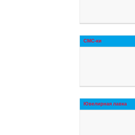
СМС-ки
Ювелирная лавка