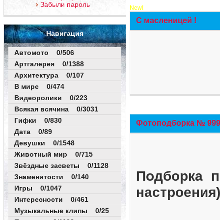
Забыли пароль
New!
С масленицей !
Навигация
Автомото 0/506
Артгалерея 0/1388
Архитектура 0/107
В мире 0/474
Видеоролики 0/223
Всякая всячина 0/3031
Гифки 0/830
Фотоподборка № 999 
Дата 0/89
Девушки 0/1548
Животный мир 0/715
Звёздные засветы 0/1128
Подборка п
Знаменитости 0/140
Игры 0/1047
настроения
Интересности 0/461
Музыкальные клипы 0/25