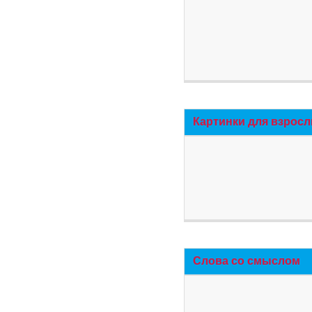
Картинки для взросл
Слова со смыслом