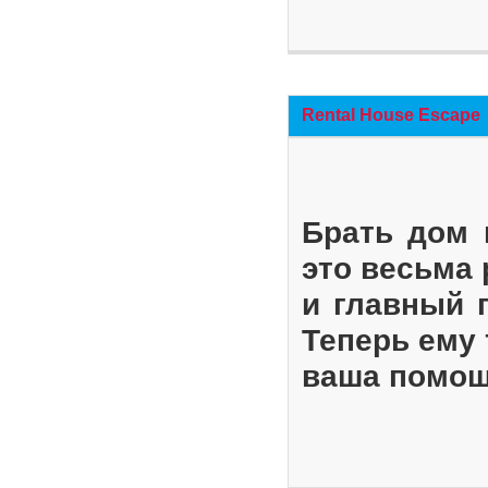
Rental House Escape
Брать дом 
это весьма
и главный 
Теперь ему 
ваша помощ