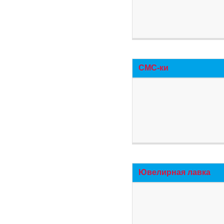
СМС-ки
Ювелирная лавка