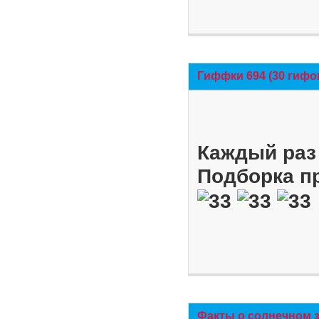
Гиффки 694 (30 гифо
Каждый раз 
Подборка п
Факты о солнечном 