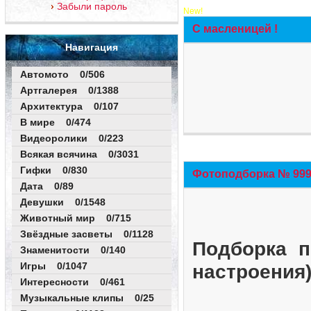
Забыли пароль
New!
С масленицей !
Навигация
Автомото 0/506
Артгалерея 0/1388
Архитектура 0/107
В мире 0/474
Видеоролики 0/223
Всякая всячина 0/3031
Гифки 0/830
Фотоподборка № 999 
Дата 0/89
Девушки 0/1548
Животный мир 0/715
Звёздные засветы 0/1128
Подборка п
Знаменитости 0/140
Игры 0/1047
настроения
Интересности 0/461
Музыкальные клипы 0/25