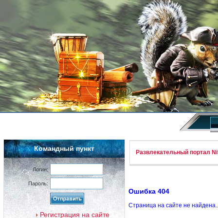
Командный пункт
Развлекательный портал Nif
Логин:
Пароль:
Ошибка 404
Страница на сайте не найдена.
Регистрация на сайте