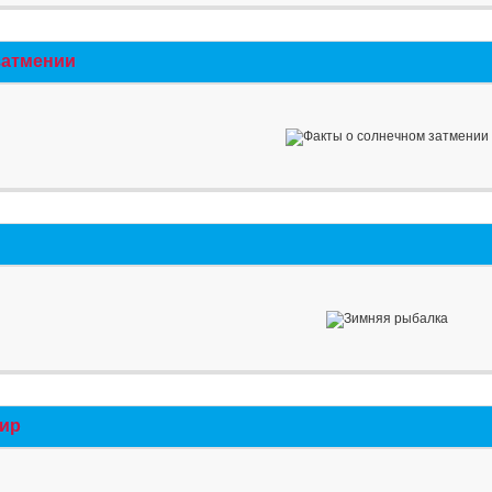
затмении
мир