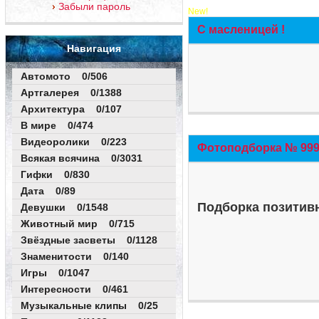
Забыли пароль
New!
С масленицей !
Навигация
Автомото 0/506
Артгалерея 0/1388
Архитектура 0/107
В мире 0/474
Видеоролики 0/223
Фотоподборка № 999 
Всякая всячина 0/3031
Гифки 0/830
Дата 0/89
Подборка позитивн
Девушки 0/1548
Животный мир 0/715
Звёздные засветы 0/1128
Знаменитости 0/140
Игры 0/1047
Интересности 0/461
Музыкальные клипы 0/25