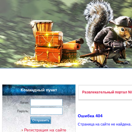
Командный пункт
Развлекательный портал Nif
Логин:
Пароль:
Ошибка 404
Страница на сайте не найдена.
Регистрация на сайте