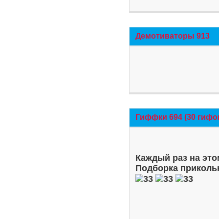
Демотиваторы 913
Гиффки 694 (30 гифо
Каждый раз на это
Подборка приколь