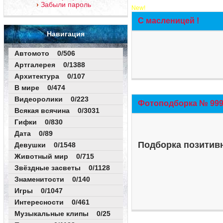
Забыли пароль
New!
С масленицей !
Навигация
Автомото 0/506
Артгалерея 0/1388
Архитектура 0/107
В мире 0/474
Видеоролики 0/223
Фотоподборка № 999 
Всякая всячина 0/3031
Гифки 0/830
Дата 0/89
Подборка позитивн
Девушки 0/1548
Животный мир 0/715
Звёздные засветы 0/1128
Знаменитости 0/140
Игры 0/1047
Интересности 0/461
Музыкальные клипы 0/25