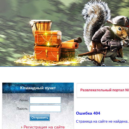
Командный пункт
Развлекательный портал Nif
Логин:
Пароль:
Ошибка 404
Страница на сайте не найдена.
Регистрация на сайте