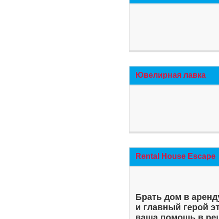
Ювелирная лавка
Rental House Escape
Брать дом в аренд
и главный герой э
ваша помощь в ре