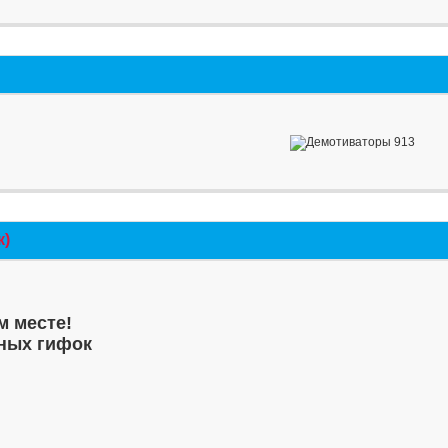
к)
м месте!
ных гифок