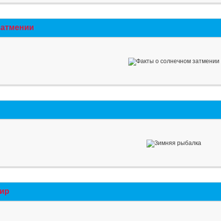
затмении
мир