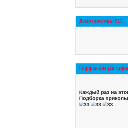
Демотиваторы 913
Гиффки 694 (30 гифо
Каждый раз на это
Подборка приколь