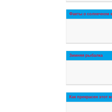
Факты о солнечном 
Зимняя рыбалка
Как прекрасен этот 