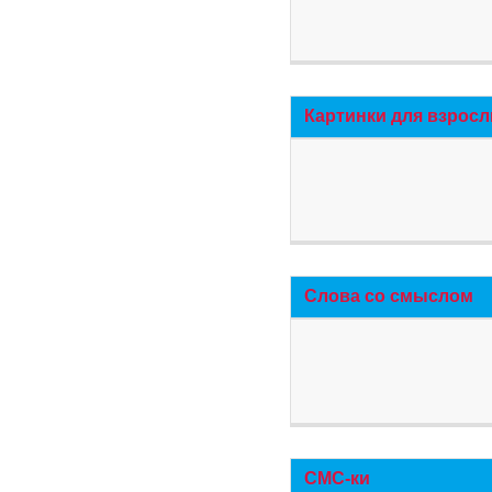
Картинки для взросл
Слова со смыслом
СМС-ки