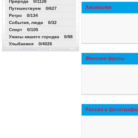
Природа 0/1128
Хихикалки
Путешествуем 0/627
Ретро 0/134
События, люди 0/32
Спорт 0/105
Ужасы нашего городка 0/98
Улыбаемся 0/4026
Женские фразы
Россия в фотографи