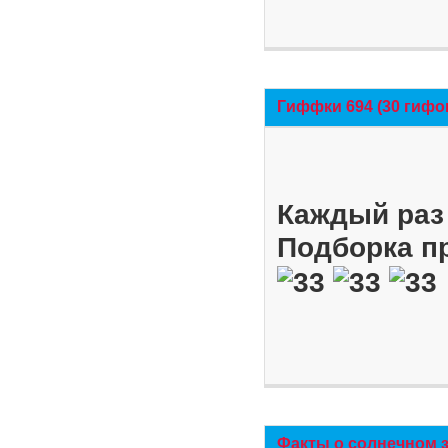
Гиффки 694 (30 гифо
Каждый раз 
Подборка п
Факты о солнечном 