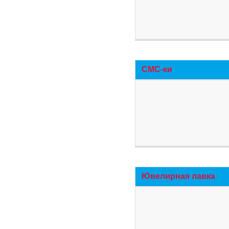
СМС-ки
Ювелирная лавка