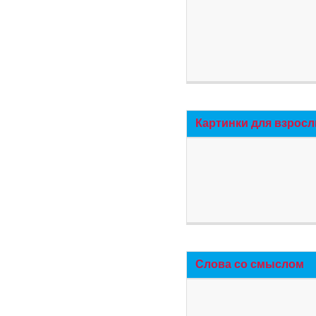
Картинки для взросл
Слова со смыслом