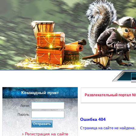
Командный пункт
Развлекательный портал Nif
Логин:
Пароль:
Ошибка 404
Страница на сайте не найдена.
Регистрация на сайте