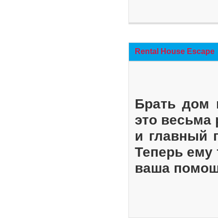
Rental House Escape
Брать дом 
это весьма
и главный 
Теперь ему 
ваша помощ