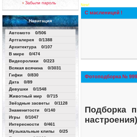
Забыли пароль
New!
С масленицей !
Навигация
Автомото 0/506
Артгалерея 0/1388
Архитектура 0/107
В мире 0/474
Видеоролики 0/223
Всякая всячина 0/3031
Гифки 0/830
Фотоподборка № 999 
Дата 0/89
Девушки 0/1548
Животный мир 0/715
Звёздные засветы 0/1128
Подборка п
Знаменитости 0/140
Игры 0/1047
настроения
Интересности 0/461
Музыкальные клипы 0/25