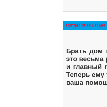
Rental House Escape
Брать дом 
это весьма
и главный 
Теперь ему 
ваша помощ