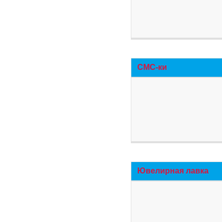
СМС-ки
Ювелирная лавка