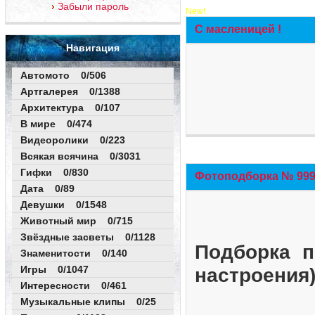
Забыли пароль
New!
С масленицей !
Навигация
Автомото 0/506
Артгалерея 0/1388
Архитектура 0/107
В мире 0/474
Видеоролики 0/223
Всякая всячина 0/3031
Гифки 0/830
Фотоподборка № 999 
Дата 0/89
Девушки 0/1548
Животный мир 0/715
Звёздные засветы 0/1128
Подборка п
Знаменитости 0/140
Игры 0/1047
настроения
Интересности 0/461
Музыкальные клипы 0/25