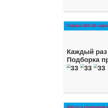
Гиффки 694 (30 гифо
Каждый раз 
Подборка п
Факты о солнечном 