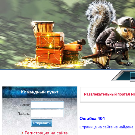
Командный пункт
Развлекательный портал Nif
Логин:
Пароль:
Ошибка 404
Страница на сайте не найдена.
Регистрация на сайте