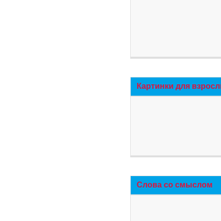
Картинки для взросл
Слова со смыслом