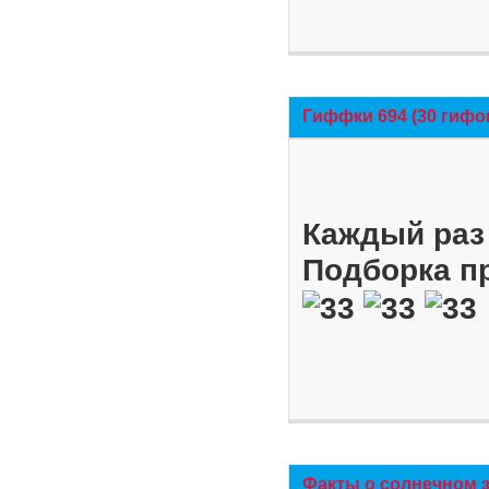
Гиффки 694 (30 гифо
Каждый раз 
Подборка п
Факты о солнечном 