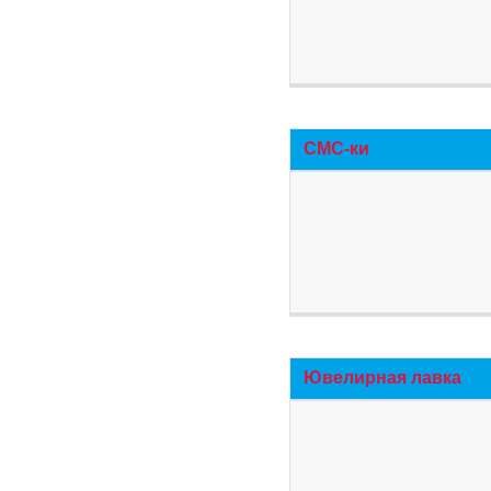
СМС-ки
Ювелирная лавка