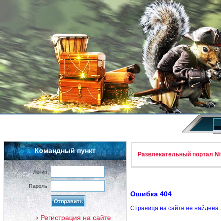
Командный пункт
Развлекательный портал Nif
Логин:
Пароль:
Ошибка 404
Страница на сайте не найдена.
Регистрация на сайте