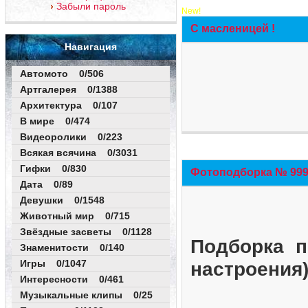
Забыли пароль
New!
С масленицей !
Навигация
Автомото 0/506
Артгалерея 0/1388
Архитектура 0/107
В мире 0/474
Видеоролики 0/223
Всякая всячина 0/3031
Гифки 0/830
Фотоподборка № 999 
Дата 0/89
Девушки 0/1548
Животный мир 0/715
Звёздные засветы 0/1128
Подборка п
Знаменитости 0/140
Игры 0/1047
настроения
Интересности 0/461
Музыкальные клипы 0/25