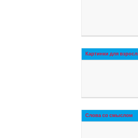
Картинки для взросл
Слова со смыслом