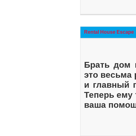
Rental House Escape
Брать дом 
это весьма
и главный 
Теперь ему 
ваша помощ